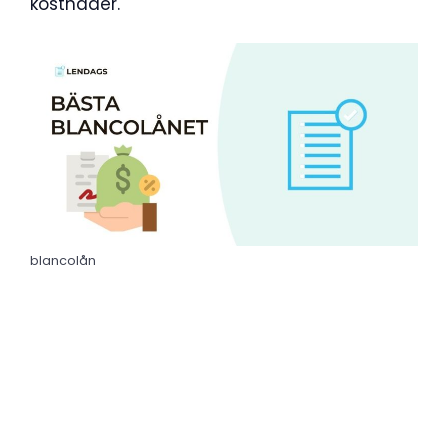
kostnader.
blancolån