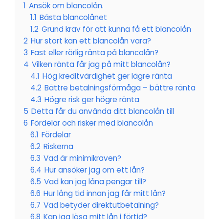
1
Ansök om blancolån.
1.1
Bästa blancolånet
1.2
Grund krav för att kunna få ett blancolån
2
Hur stort kan ett blancolån vara?
3
Fast eller rörlig ränta på blancolån?
4
Vilken ränta får jag på mitt blancolån?
4.1
Hög kreditvärdighet ger lägre ränta
4.2
Bättre betalningsförmåga – bättre ränta
4.3
Högre risk ger högre ränta
5
Detta får du använda ditt blancolån till
6
Fördelar och risker med blancolån
6.1
Fördelar
6.2
Riskerna
6.3
Vad är minimikraven?
6.4
Hur ansöker jag om ett lån?
6.5
Vad kan jag låna pengar till?
6.6
Hur lång tid innan jag får mitt lån?
6.7
Vad betyder direktutbetalning?
6.8
Kan jag lösa mitt lån i förtid?