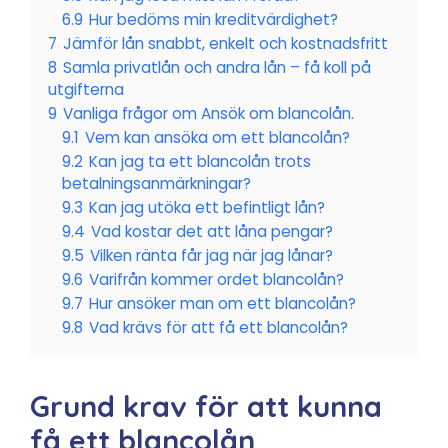
6.9
Hur bedöms min kreditvärdighet?
7
Jämför lån snabbt, enkelt och kostnadsfritt
8
Samla privatlån och andra lån – få koll på
utgifterna
9
Vanliga frågor om Ansök om blancolån.
9.1
Vem kan ansöka om ett blancolån?
9.2
Kan jag ta ett blancolån trots
betalningsanmärkningar?
9.3
Kan jag utöka ett befintligt lån?
9.4
Vad kostar det att låna pengar?
9.5
Vilken ränta får jag när jag lånar?
9.6
Varifrån kommer ordet blancolån?
9.7
Hur ansöker man om ett blancolån?
9.8
Vad krävs för att få ett blancolån?
Grund krav för att kunna
få ett blancolån