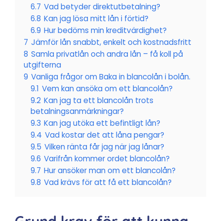
6.7
Vad betyder direktutbetalning?
6.8
Kan jag lösa mitt lån i förtid?
6.9
Hur bedöms min kreditvärdighet?
7
Jämför lån snabbt, enkelt och kostnadsfritt
8
Samla privatlån och andra lån – få koll på
utgifterna
9
Vanliga frågor om Baka in blancolån i bolån.
9.1
Vem kan ansöka om ett blancolån?
9.2
Kan jag ta ett blancolån trots
betalningsanmärkningar?
9.3
Kan jag utöka ett befintligt lån?
9.4
Vad kostar det att låna pengar?
9.5
Vilken ränta får jag när jag lånar?
9.6
Varifrån kommer ordet blancolån?
9.7
Hur ansöker man om ett blancolån?
9.8
Vad krävs för att få ett blancolån?