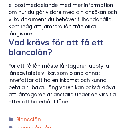
e-postmeddelande med mer information
om hur du går vidare med din ansökan och
vilka dokument du behöver tillhandahålla.
Kom ihåg att jämföra lån från olika
långivare!
Vad krävs för att få ett
blancolån?
För att få lån måste låntagaren uppfylla
låneavtalets villkor, som bland annat
innefattar att ha en inkomst och kunna
betala tillbaka. Långivaren kan också kräva
att låntagaren är anställd under en viss tid
efter att ha erhållit lånet.
Kategorier
Blancolån
Etiketter
blancolån
,
lån