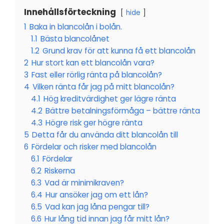
Innehållsförteckning
hide
1
Baka in blancolån i bolån.
1.1
Bästa blancolånet
1.2
Grund krav för att kunna få ett blancolån
2
Hur stort kan ett blancolån vara?
3
Fast eller rörlig ränta på blancolån?
4
Vilken ränta får jag på mitt blancolån?
4.1
Hög kreditvärdighet ger lägre ränta
4.2
Bättre betalningsförmåga – bättre ränta
4.3
Högre risk ger högre ränta
5
Detta får du använda ditt blancolån till
6
Fördelar och risker med blancolån
6.1
Fördelar
6.2
Riskerna
6.3
Vad är minimikraven?
6.4
Hur ansöker jag om ett lån?
6.5
Vad kan jag låna pengar till?
6.6
Hur lång tid innan jag får mitt lån?