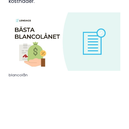
kostnader.
blancolån