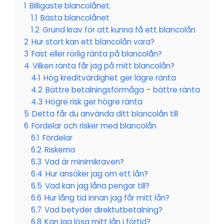
1
Billigaste blancolånet.
1.1
Bästa blancolånet
1.2
Grund krav för att kunna få ett blancolån
2
Hur stort kan ett blancolån vara?
3
Fast eller rörlig ränta på blancolån?
4
Vilken ränta får jag på mitt blancolån?
4.1
Hög kreditvärdighet ger lägre ränta
4.2
Bättre betalningsförmåga – bättre ränta
4.3
Högre risk ger högre ränta
5
Detta får du använda ditt blancolån till
6
Fördelar och risker med blancolån
6.1
Fördelar
6.2
Riskerna
6.3
Vad är minimikraven?
6.4
Hur ansöker jag om ett lån?
6.5
Vad kan jag låna pengar till?
6.6
Hur lång tid innan jag får mitt lån?
6.7
Vad betyder direktutbetalning?
6.8
Kan jag lösa mitt lån i förtid?