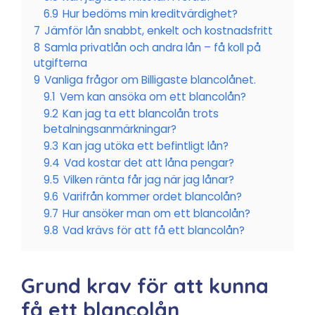
6.9
Hur bedöms min kreditvärdighet?
7
Jämför lån snabbt, enkelt och kostnadsfritt
8
Samla privatlån och andra lån – få koll på
utgifterna
9
Vanliga frågor om Billigaste blancolånet.
9.1
Vem kan ansöka om ett blancolån?
9.2
Kan jag ta ett blancolån trots
betalningsanmärkningar?
9.3
Kan jag utöka ett befintligt lån?
9.4
Vad kostar det att låna pengar?
9.5
Vilken ränta får jag när jag lånar?
9.6
Varifrån kommer ordet blancolån?
9.7
Hur ansöker man om ett blancolån?
9.8
Vad krävs för att få ett blancolån?
Grund krav för att kunna
få ett blancolån