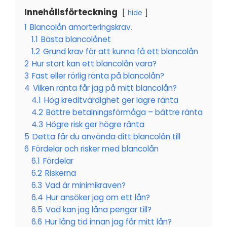
Innehållsförteckning
hide
1
Blancolån amorteringskrav.
1.1
Bästa blancolånet
1.2
Grund krav för att kunna få ett blancolån
2
Hur stort kan ett blancolån vara?
3
Fast eller rörlig ränta på blancolån?
4
Vilken ränta får jag på mitt blancolån?
4.1
Hög kreditvärdighet ger lägre ränta
4.2
Bättre betalningsförmåga – bättre ränta
4.3
Högre risk ger högre ränta
5
Detta får du använda ditt blancolån till
6
Fördelar och risker med blancolån
6.1
Fördelar
6.2
Riskerna
6.3
Vad är minimikraven?
6.4
Hur ansöker jag om ett lån?
6.5
Vad kan jag låna pengar till?
6.6
Hur lång tid innan jag får mitt lån?