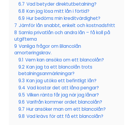
6.7
Vad betyder direktutbetalning?
6.8
Kan jag lösa mitt lån i förtid?
6.9
Hur bedöms min kreditvärdighet?
7
Jämför lån snabbt, enkelt och kostnadsfritt
8
Samla privatlån och andra lån – få koll på
utgifterna
9
Vanliga frågor om Blancolån
amorteringskrav.
9.1
Vem kan ansöka om ett blancolån?
9.2
Kan jag ta ett blancolån trots
betalningsanmärkningar?
9.3
Kan jag utöka ett befintligt lån?
9.4
Vad kostar det att låna pengar?
9.5
Vilken ränta får jag när jag lånar?
9.6
Varifrån kommer ordet blancolån?
9.7
Hur ansöker man om ett blancolån?
9.8
Vad krävs för att få ett blancolån?