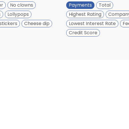
er
No clowns
Payments
Total
s
Lollypops
Highest Rating
Compan
stickers
Cheese dip
Lowest Interest Rate
Fe
Credit Score