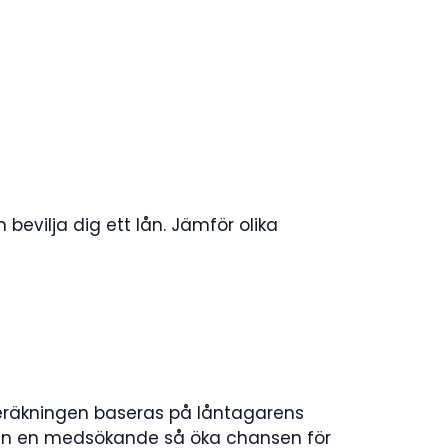
evilja dig ett lån. Jämför olika
 Beräkningen baseras på låntagarens
r man en medsökande så öka chansen för