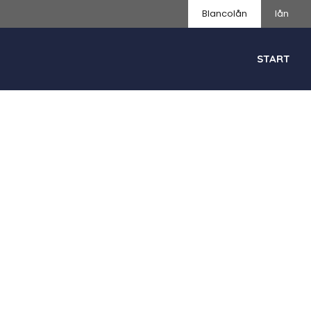
Blancolån
lån
START