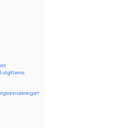
itt
å utgifterna
ningsanmärkningar?