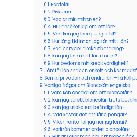
6.1
Fördelar
6.2
Riskerna
6.3
Vad är minimikraven?
6.4
Hur ansöker jag om ett lån?
6.5
Vad kan jag låna pengar till?
6.6
Hur lång tid innan jag får mitt lån?
6.7
Vad betyder direktutbetalning?
6.8
Kan jag lösa mitt lån i förtid?
6.9
Hur bedöms min kreditvärdighet?
7
Jämför lån snabbt, enkelt och kostnadsfr
8
Samla privatlån och andra lån – få koll p
9
Vanliga frågor om Blancolån engelska.
9.1
Vem kan ansöka om ett blancolån?
9.2
Kan jag ta ett blancolån trots betal
9.3
Kan jag utöka ett befintligt lån?
9.4
Vad kostar det att låna pengar?
9.5
Vilken ränta får jag när jag lånar?
9.6
Varifrån kommer ordet blancolån?
9.7
Hur ansöker man om ett blancolån?