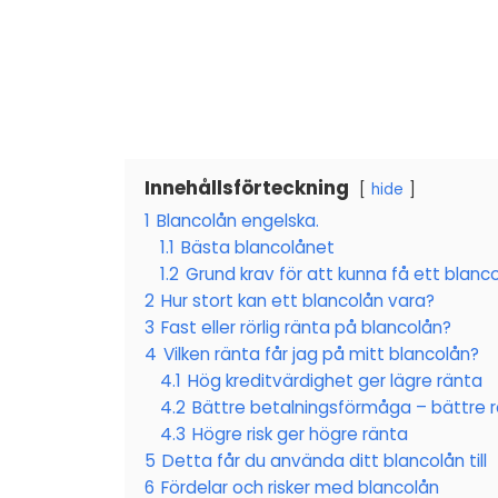
Innehållsförteckning
hide
1
Blancolån engelska.
1.1
Bästa blancolånet
1.2
Grund krav för att kunna få ett blanc
2
Hur stort kan ett blancolån vara?
3
Fast eller rörlig ränta på blancolån?
4
Vilken ränta får jag på mitt blancolån?
4.1
Hög kreditvärdighet ger lägre ränta
4.2
Bättre betalningsförmåga – bättre 
4.3
Högre risk ger högre ränta
5
Detta får du använda ditt blancolån till
6
Fördelar och risker med blancolån