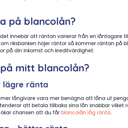
nta på blancolån?
 det innebär att räntan varierar från en låntagare ti
om riksbanken höjer räntor så kommer räntan på bl
r på din inkomst och kreditvärdighet.
 på mitt blancolån?
 lägre ränta
er långivare vara mer benägna att låna ut pengar t
nderar att betala tillbaka sina lån snabbar vilket r
 ökar chansen att du får
blancolån låg ränta
.