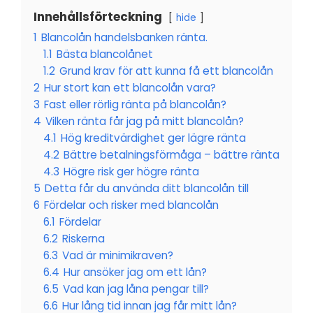
Innehållsförteckning
hide
1
Blancolån handelsbanken ränta.
1.1
Bästa blancolånet
1.2
Grund krav för att kunna få ett blancolån
2
Hur stort kan ett blancolån vara?
3
Fast eller rörlig ränta på blancolån?
4
Vilken ränta får jag på mitt blancolån?
4.1
Hög kreditvärdighet ger lägre ränta
4.2
Bättre betalningsförmåga – bättre ränta
4.3
Högre risk ger högre ränta
5
Detta får du använda ditt blancolån till
6
Fördelar och risker med blancolån
6.1
Fördelar
6.2
Riskerna
6.3
Vad är minimikraven?
6.4
Hur ansöker jag om ett lån?
6.5
Vad kan jag låna pengar till?
6.6
Hur lång tid innan jag får mitt lån?