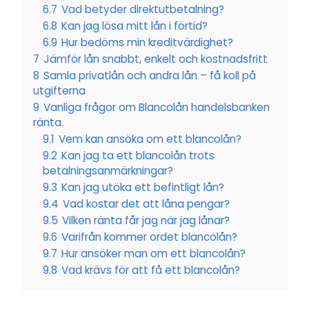
6.7
Vad betyder direktutbetalning?
6.8
Kan jag lösa mitt lån i förtid?
6.9
Hur bedöms min kreditvärdighet?
7
Jämför lån snabbt, enkelt och kostnadsfritt
8
Samla privatlån och andra lån – få koll på
utgifterna
9
Vanliga frågor om Blancolån handelsbanken
ränta.
9.1
Vem kan ansöka om ett blancolån?
9.2
Kan jag ta ett blancolån trots
betalningsanmärkningar?
9.3
Kan jag utöka ett befintligt lån?
9.4
Vad kostar det att låna pengar?
9.5
Vilken ränta får jag när jag lånar?
9.6
Varifrån kommer ordet blancolån?
9.7
Hur ansöker man om ett blancolån?
9.8
Vad krävs för att få ett blancolån?