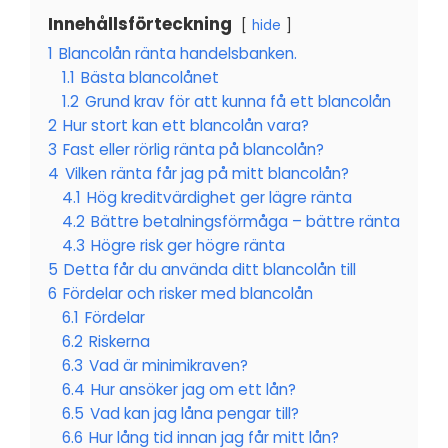
Innehållsförteckning
hide
1
Blancolån ränta handelsbanken.
1.1
Bästa blancolånet
1.2
Grund krav för att kunna få ett blancolån
2
Hur stort kan ett blancolån vara?
3
Fast eller rörlig ränta på blancolån?
4
Vilken ränta får jag på mitt blancolån?
4.1
Hög kreditvärdighet ger lägre ränta
4.2
Bättre betalningsförmåga – bättre ränta
4.3
Högre risk ger högre ränta
5
Detta får du använda ditt blancolån till
6
Fördelar och risker med blancolån
6.1
Fördelar
6.2
Riskerna
6.3
Vad är minimikraven?
6.4
Hur ansöker jag om ett lån?
6.5
Vad kan jag låna pengar till?
6.6
Hur lång tid innan jag får mitt lån?