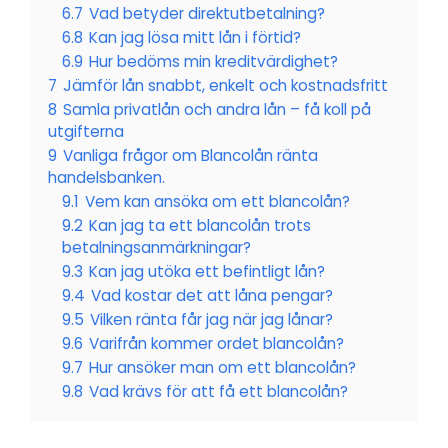
6.7
Vad betyder direktutbetalning?
6.8
Kan jag lösa mitt lån i förtid?
6.9
Hur bedöms min kreditvärdighet?
7
Jämför lån snabbt, enkelt och kostnadsfritt
8
Samla privatlån och andra lån – få koll på
utgifterna
9
Vanliga frågor om Blancolån ränta
handelsbanken.
9.1
Vem kan ansöka om ett blancolån?
9.2
Kan jag ta ett blancolån trots
betalningsanmärkningar?
9.3
Kan jag utöka ett befintligt lån?
9.4
Vad kostar det att låna pengar?
9.5
Vilken ränta får jag när jag lånar?
9.6
Varifrån kommer ordet blancolån?
9.7
Hur ansöker man om ett blancolån?
9.8
Vad krävs för att få ett blancolån?