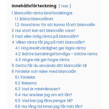
Innehållsförteckning
hide
1
Blancolån ränta länsförsäkringar.
1.1
Bästa blancolånet
1.2
Grund krav för att kunna få ett blancolån
2
Hur stort kan ett blancolån vara?
3
Fast eller rörlig ränta på blancolån?
4
Vilken ränta får jag på mitt blancolån?
4.1
Hög kreditvärdighet ger lägre ränta
4.2
Bättre betalningsförmåga – bättre ränta
4.3
Högre risk ger högre ränta
5
Detta får du använda ditt blancolån till
6
Fördelar och risker med blancolån
6.1
Fördelar
6.2
Riskerna
6.3
Vad är minimikraven?
6.4
Hur ansöker jag om ett lån?
6.5
Vad kan jag låna pengar till?
6.6
Hur lång tid innan jag får mitt lån?