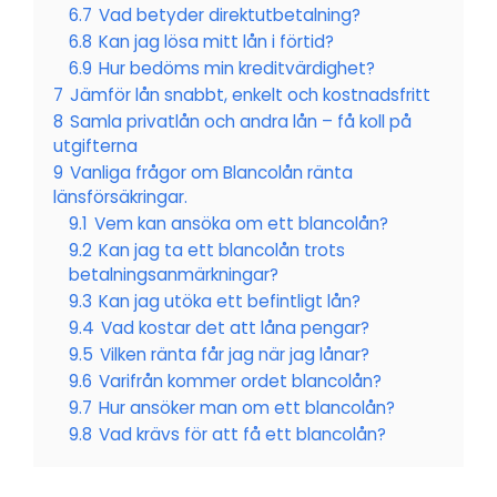
6.7
Vad betyder direktutbetalning?
6.8
Kan jag lösa mitt lån i förtid?
6.9
Hur bedöms min kreditvärdighet?
7
Jämför lån snabbt, enkelt och kostnadsfritt
8
Samla privatlån och andra lån – få koll på
utgifterna
9
Vanliga frågor om Blancolån ränta
länsförsäkringar.
9.1
Vem kan ansöka om ett blancolån?
9.2
Kan jag ta ett blancolån trots
betalningsanmärkningar?
9.3
Kan jag utöka ett befintligt lån?
9.4
Vad kostar det att låna pengar?
9.5
Vilken ränta får jag när jag lånar?
9.6
Varifrån kommer ordet blancolån?
9.7
Hur ansöker man om ett blancolån?
9.8
Vad krävs för att få ett blancolån?