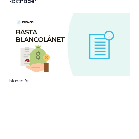
kostnader.
blancolån