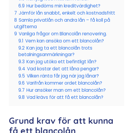
6.9
Hur bedöms min kreditvärdighet?
7
Jämför lån snabbt, enkelt och kostnadsfritt
8
Samla privatlån och andra lån – få koll på
utgifterna
9
Vanliga frågor om Blancolån renovering.
9.1
Vem kan ansöka om ett blancolån?
9.2
Kan jag ta ett blancolån trots
betalningsanmärkningar?
9.3
Kan jag utöka ett befintligt lån?
9.4
Vad kostar det att låna pengar?
9.5
Vilken ränta får jag när jag lånar?
9.6
Varifrån kommer ordet blancolån?
9.7
Hur ansöker man om ett blancolån?
9.8
Vad krävs för att få ett blancolån?
Grund krav för att kunna
få ett blancolån