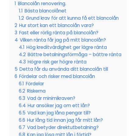
1
Blancolån renovering.
1.1
Bästa blancolånet
1.2
Grund krav för att kunna få ett blancolån
2
Hur stort kan ett blancolån vara?
3
Fast eller rörlig ränta på blancolån?
4
Vilken ränta får jag på mitt blancolån?
4.1
Hög kreditvärdighet ger lägre ränta
4.2
Bättre betalningsförmåga – bättre ränta
4.3
Högre risk ger högre ränta
5
Detta får du använda ditt blancolån till
6
Fördelar och risker med blancolån
6.1
Fördelar
6.2
Riskerna
6.3
Vad är minimikraven?
6.4
Hur ansöker jag om ett lån?
6.5
Vad kan jag låna pengar till?
6.6
Hur lång tid innan jag får mitt lån?
6.7
Vad betyder direktutbetalning?
6.8
Kan jag lösa mitt lån i förtid?