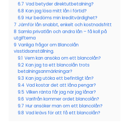
6.7
Vad betyder direktutbetalning?
6.8
Kan jag lösa mitt lån i förtid?
6.9
Hur bedöms min kreditvärdighet?
7
Jämför lån snabbt, enkelt och kostnadsfritt
8
Samla privatlån och andra lån – få koll på
utgifterna
9
Vanliga frågor om Blancolån
visstidsanställning.
9.1
Vem kan ansöka om ett blancolån?
9.2
Kan jag ta ett blancolån trots
betalningsanmärkningar?
9.3
Kan jag utöka ett befintligt lån?
9.4
Vad kostar det att låna pengar?
9.5
Vilken ränta får jag när jag lånar?
9.6
Varifrån kommer ordet blancolån?
9.7
Hur ansöker man om ett blancolån?
9.8
Vad krävs för att få ett blancolån?