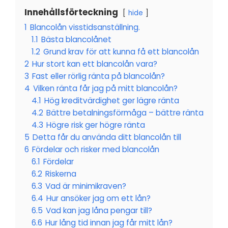
Innehållsförteckning
hide
1
Blancolån visstidsanställning.
1.1
Bästa blancolånet
1.2
Grund krav för att kunna få ett blancolån
2
Hur stort kan ett blancolån vara?
3
Fast eller rörlig ränta på blancolån?
4
Vilken ränta får jag på mitt blancolån?
4.1
Hög kreditvärdighet ger lägre ränta
4.2
Bättre betalningsförmåga – bättre ränta
4.3
Högre risk ger högre ränta
5
Detta får du använda ditt blancolån till
6
Fördelar och risker med blancolån
6.1
Fördelar
6.2
Riskerna
6.3
Vad är minimikraven?
6.4
Hur ansöker jag om ett lån?
6.5
Vad kan jag låna pengar till?
6.6
Hur lång tid innan jag får mitt lån?