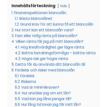
Innehållsförteckning
hide
1
Finansinspektionen blancolån.
1.1
Bästa blancolånet
1.2
Grund krav för att kunna få ett blancolån
2
Hur stort kan ett blancolån vara?
3
Fast eller rörlig ränta på blancolån?
4
Vilken ränta får jag på mitt blancolån?
4.1
Hög kreditvärdighet ger lägre ränta
4.2
Bättre betalningsförmåga – bättre ränta
4.3
Högre risk ger högre ränta
5
Detta får du använda ditt blancolån till
6
Fördelar och risker med blancolån
6.1
Fördelar
6.2
Riskerna
6.3
Vad är minimikraven?
6.4
Hur ansöker jag om ett lån?
6.5
Vad kan jag låna pengar till?
6.6
Hur lång tid innan jag får mitt lån?