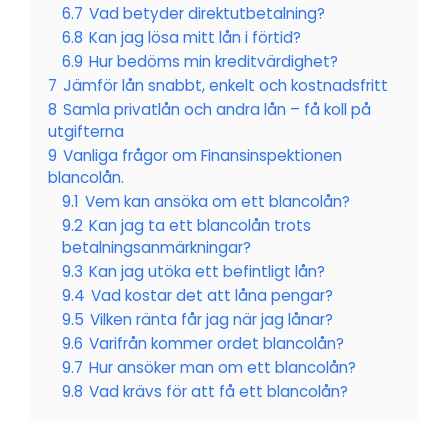
6.7
Vad betyder direktutbetalning?
6.8
Kan jag lösa mitt lån i förtid?
6.9
Hur bedöms min kreditvärdighet?
7
Jämför lån snabbt, enkelt och kostnadsfritt
8
Samla privatlån och andra lån – få koll på
utgifterna
9
Vanliga frågor om Finansinspektionen
blancolån.
9.1
Vem kan ansöka om ett blancolån?
9.2
Kan jag ta ett blancolån trots
betalningsanmärkningar?
9.3
Kan jag utöka ett befintligt lån?
9.4
Vad kostar det att låna pengar?
9.5
Vilken ränta får jag när jag lånar?
9.6
Varifrån kommer ordet blancolån?
9.7
Hur ansöker man om ett blancolån?
9.8
Vad krävs för att få ett blancolån?