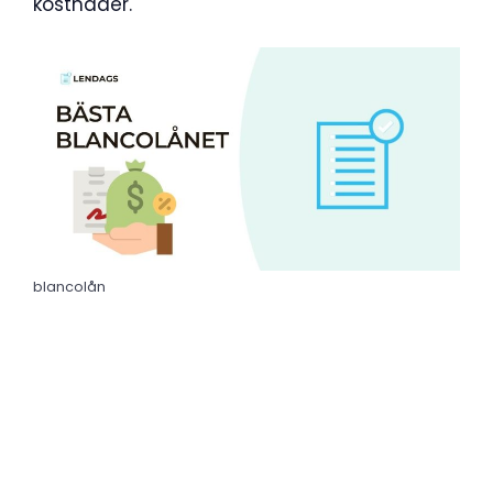
kostnader.
blancolån