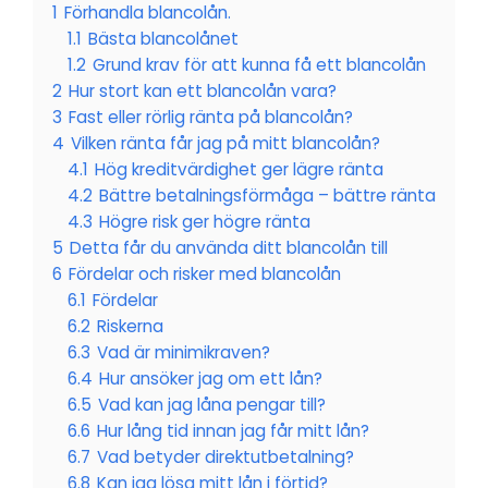
1
Förhandla blancolån.
1.1
Bästa blancolånet
1.2
Grund krav för att kunna få ett blancolån
2
Hur stort kan ett blancolån vara?
3
Fast eller rörlig ränta på blancolån?
4
Vilken ränta får jag på mitt blancolån?
4.1
Hög kreditvärdighet ger lägre ränta
4.2
Bättre betalningsförmåga – bättre ränta
4.3
Högre risk ger högre ränta
5
Detta får du använda ditt blancolån till
6
Fördelar och risker med blancolån
6.1
Fördelar
6.2
Riskerna
6.3
Vad är minimikraven?
6.4
Hur ansöker jag om ett lån?
6.5
Vad kan jag låna pengar till?
6.6
Hur lång tid innan jag får mitt lån?
6.7
Vad betyder direktutbetalning?
6.8
Kan jag lösa mitt lån i förtid?