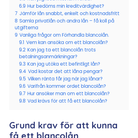
6.9
Hur bedöms min kreditvärdighet?
7
Jämför lån snabbt, enkelt och kostnadsfritt
8
Samla privatlån och andra lån – få koll på
utgifterna
9
Vanliga frågor om Förhandla blancolån.
9.1
Vem kan ansöka om ett blancolån?
9.2
Kan jag ta ett blancolån trots
betalningsanmärkningar?
9.3
Kan jag utöka ett befintligt lån?
9.4
Vad kostar det att låna pengar?
9.5
Vilken ränta får jag när jag lånar?
9.6
Varifrån kommer ordet blancolån?
9.7
Hur ansöker man om ett blancolån?
9.8
Vad krävs för att få ett blancolån?
Grund krav för att kunna
få ett blancolån