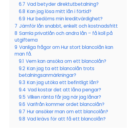
6.7
Vad betyder direktutbetalning?
6.8
Kan jag lösa mitt lån i förtid?
6.9
Hur bedöms min kreditvärdighet?
7
Jämför lån snabbt, enkelt och kostnadsfritt
8
Samla privatlån och andra lån – få koll på
utgifterna
9
Vanliga frågor om Hur stort blancolån kan
man få.
9.1
Vem kan ansöka om ett blancolån?
9.2
Kan jag ta ett blancolån trots
betalningsanmärkningar?
9.3
Kan jag utöka ett befintligt lån?
9.4
Vad kostar det att låna pengar?
9.5
Vilken ränta får jag när jag lånar?
9.6
Varifrån kommer ordet blancolån?
9.7
Hur ansöker man om ett blancolån?
9.8
Vad krävs för att få ett blancolån?