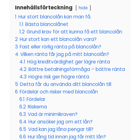
Innehållsförteckning
hide
1
Hur stort blancolån kan man få.
1.1
Bästa blancolånet
1.2
Grund krav för att kunna få ett blancolån
2
Hur stort kan ett blancolån vara?
3
Fast eller rörlig ränta på blancolån?
4
Vilken ränta får jag på mitt blancolån?
4.1
Hög kreditvärdighet ger lägre ränta
4.2
Bättre betalningsförmåga – bättre ränta
4.3
Högre risk ger högre ränta
5
Detta får du använda ditt blancolån till
6
Fördelar och risker med blancolån
6.1
Fördelar
6.2
Riskerna
6.3
Vad är minimikraven?
6.4
Hur ansöker jag om ett lån?
6.5
Vad kan jag låna pengar till?
6.6
Hur lång tid innan jag får mitt lån?