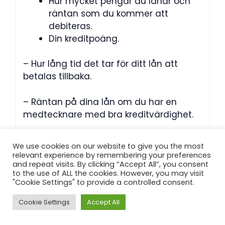
Hur mycket pengar du lånar och
räntan som du kommer att
debiteras.
Din kreditpoäng.
– Hur lång tid det tar för ditt lån att
betalas tillbaka.
– Räntan på dina lån om du har en
medtecknare med bra kreditvärdighet.
We use cookies on our website to give you the most
relevant experience by remembering your preferences
Kategorier
and repeat visits. By clicking “Accept All”, you consent
lån utan säkerhet
to the use of ALL the cookies. However, you may visit
Lån utan säkerhet till kontantinsats.
"Cookie Settings" to provide a controlled consent.
[Bästa Lånet]
Cookie Settings
Accept All
Vad är säkerhet. [Bästa Lånet]