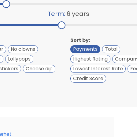
Term:
6 years
Sort by:
er
No clowns
Payments
Total
s
Lollypops
Highest Rating
Compan
stickers
Cheese dip
Lowest Interest Rate
Fe
Credit Score
erhet.