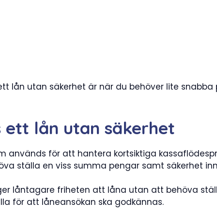
 ett lån utan säkerhet är när du behöver lite snabba
s ett lån utan säkerhet
 som används för att hantera kortsiktiga kassaflödes
a ställa en viss summa pengar samt säkerhet inna
ger låntagare friheten att låna utan att behöva stäl
lla för att låneansökan ska godkännas.