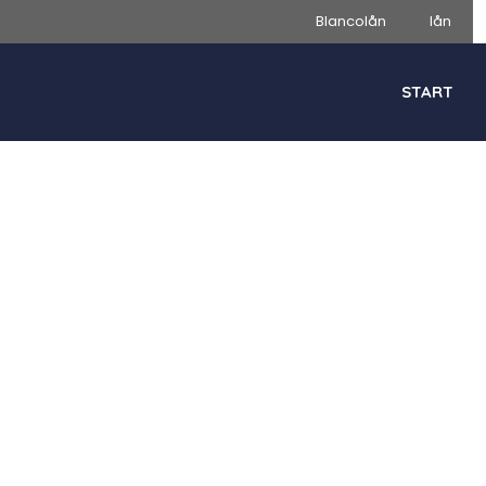
Blancolån
lån
START