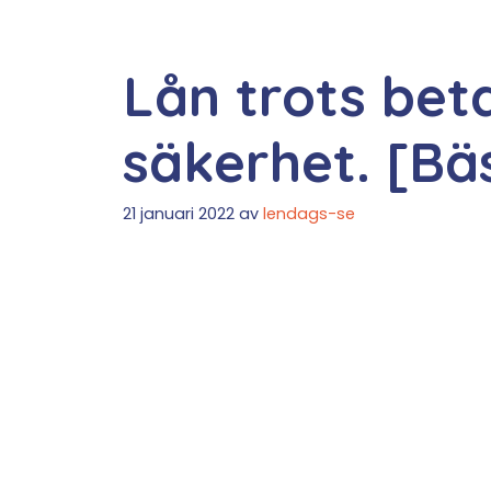
Lån trots bet
säkerhet. [Bä
21 januari 2022
av
lendags-se