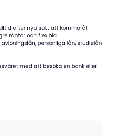
alltid efter nya sätt att komma åt
gre räntor och flexibla
vlöningslån, personliga lån, studielån
esväret med att besöka en bank eller