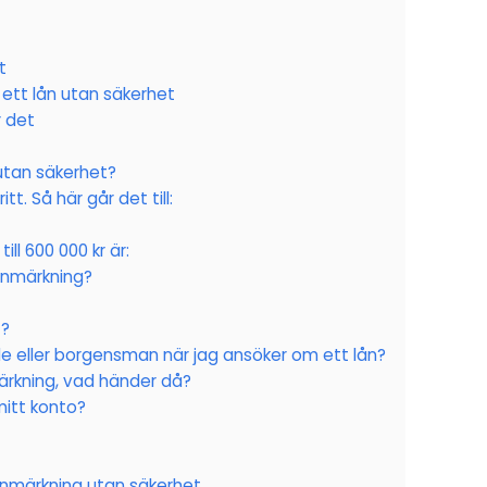
t
 ett lån utan säkerhet
r det
 utan säkerhet?
t. Så här går det till:
ll 600 000 kr är:
anmärkning?
t?
 eller borgensman när jag ansöker om ett lån?
rkning, vad händer då?
itt konto?
anmärkning utan säkerhet.