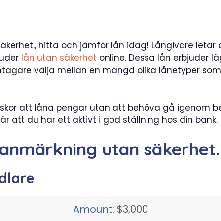
kerhet., hitta och jämför lån idag! Långivare letar 
juder
lån utan säkerhet
online. Dessa lån erbjuder lä
ntagare välja mellan en mängd olika lånetyper som a
nniskor att låna pengar utan att behöva gå igenom b
r att du har ett aktivt i god ställning hos din bank.
sanmärkning utan säkerhet.
dlare
Amount:
$3,000