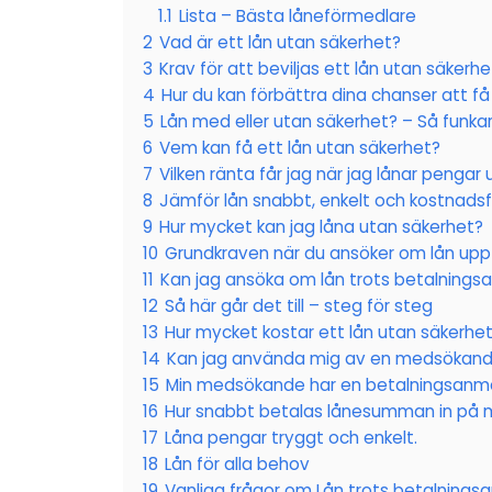
1.1
Lista – Bästa låneförmedlare
2
Vad är ett lån utan säkerhet?
3
Krav för att beviljas ett lån utan säkerhe
4
Hur du kan förbättra dina chanser att få
5
Lån med eller utan säkerhet? – Så funka
6
Vem kan få ett lån utan säkerhet?
7
Vilken ränta får jag när jag lånar pengar
8
Jämför lån snabbt, enkelt och kostnadsfrit
9
Hur mycket kan jag låna utan säkerhet?
10
Grundkraven när du ansöker om lån upp ti
11
Kan jag ansöka om lån trots betalnings
12
Så här går det till – steg för steg
13
Hur mycket kostar ett lån utan säkerhe
14
Kan jag använda mig av en medsökande
15
Min medsökande har en betalningsanmä
16
Hur snabbt betalas lånesumman in på m
17
Låna pengar tryggt och enkelt.
18
Lån för alla behov
19
Vanliga frågor om Lån trots betalnings