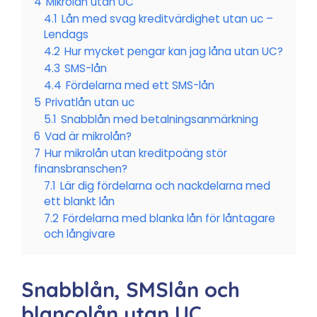
4
Mikrolån utan UC
4.1
Lån med svag kreditvärdighet utan uc –
Lendags
4.2
Hur mycket pengar kan jag låna utan UC?
4.3
SMS-lån
4.4
Fördelarna med ett SMS-lån
5
Privatlån utan uc
5.1
Snabblån med betalningsanmärkning
6
Vad är mikrolån?
7
Hur mikrolån utan kreditpoäng stör
finansbranschen?
7.1
Lär dig fördelarna och nackdelarna med
ett blankt lån
7.2
Fördelarna med blanka lån för låntagare
och långivare
Snabblån, SMSlån och
blancolån utan UC