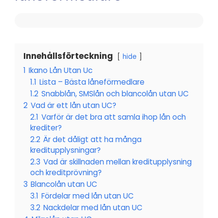
Innehållsförteckning
hide
1
Ikano Lån Utan Uc
1.1
Lista – Bästa låneförmedlare
1.2
Snabblån, SMSlån och blancolån utan UC
2
Vad är ett lån utan UC?
2.1
Varför är det bra att samla ihop lån och
krediter?
2.2
Är det dåligt att ha många
kreditupplysningar?
2.3
Vad är skillnaden mellan kreditupplysning
och kreditprövning?
3
Blancolån utan UC
3.1
Fördelar med lån utan UC
3.2
Nackdelar med lån utan UC