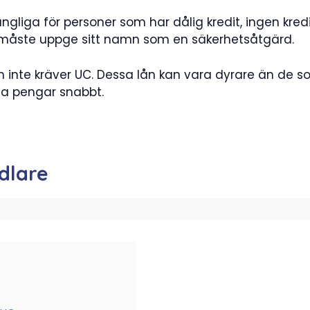
gängliga för personer som har dålig kredit, ingen kred
n måste uppge sitt namn som en säkerhetsåtgärd.
m inte kräver UC. Dessa lån kan vara dyrare än de s
na pengar snabbt.
dlare