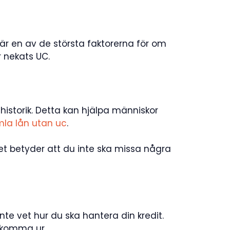
 är en av de största faktorerna för om
r nekats UC.
thistorik. Detta kan hjälpa människor
la lån utan uc
.
et betyder att du inte ska missa några
te vet hur du ska hantera din kredit.
t komma ur.