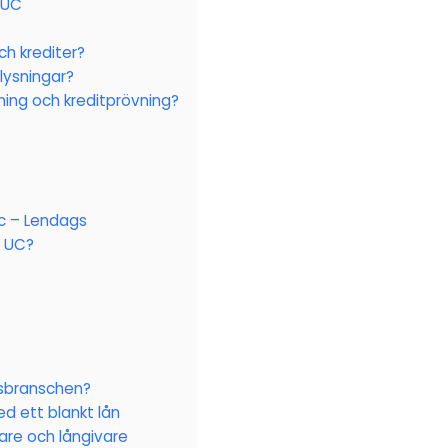
 UC
ch krediter?
lysningar?
ning och kreditprövning?
c – Lendags
n UC?
nsbranschen?
d ett blankt lån
are och långivare