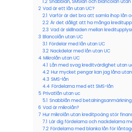
1.2
Snabblån, SMSlån och blancolån utan
2
Vad är ett lån utan UC?
2.1
Varför är det bra att samla ihop lån o
2.2
Är det dåligt att ha många kreditupp
2.3
Vad är skillnaden mellan kreditupplys
3
Blancolån utan UC
3.1
Fördelar med lån utan UC
3.2
Nackdelar med lån utan UC
4
Mikrolån utan UC
4.1
Lån med svag kreditvärdighet utan u
4.2
Hur mycket pengar kan jag låna uta
4.3
SMS-lån
4.4
Fördelarna med ett SMS-lån
5
Privatlån utan uc
5.1
Snabblån med betalningsanmärkning
6
Vad är mikrolån?
7
Hur mikrolån utan kreditpoäng stör fina
7.1
Lär dig fördelarna och nackdelarna me
7.2
Fördelarna med blanka lån för låntag