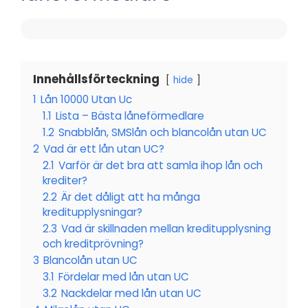
Innehållsförteckning
hide
1
Lån 10000 Utan Uc
1.1
Lista – Bästa låneförmedlare
1.2
Snabblån, SMSlån och blancolån utan UC
2
Vad är ett lån utan UC?
2.1
Varför är det bra att samla ihop lån och
krediter?
2.2
Är det dåligt att ha många
kreditupplysningar?
2.3
Vad är skillnaden mellan kreditupplysning
och kreditprövning?
3
Blancolån utan UC
3.1
Fördelar med lån utan UC
3.2
Nackdelar med lån utan UC