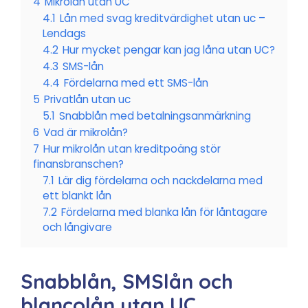
4
Mikrolån utan UC
4.1
Lån med svag kreditvärdighet utan uc –
Lendags
4.2
Hur mycket pengar kan jag låna utan UC?
4.3
SMS-lån
4.4
Fördelarna med ett SMS-lån
5
Privatlån utan uc
5.1
Snabblån med betalningsanmärkning
6
Vad är mikrolån?
7
Hur mikrolån utan kreditpoäng stör
finansbranschen?
7.1
Lär dig fördelarna och nackdelarna med
ett blankt lån
7.2
Fördelarna med blanka lån för låntagare
och långivare
Snabblån, SMSlån och
blancolån utan UC