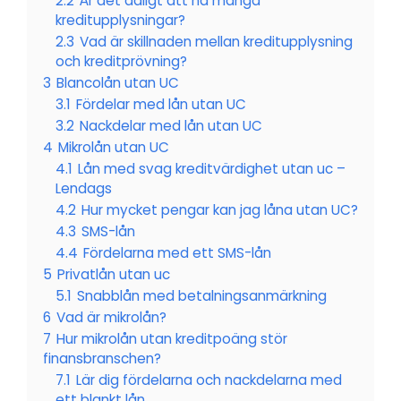
2.2
Är det dåligt att ha många
kreditupplysningar?
2.3
Vad är skillnaden mellan kreditupplysning
och kreditprövning?
3
Blancolån utan UC
3.1
Fördelar med lån utan UC
3.2
Nackdelar med lån utan UC
4
Mikrolån utan UC
4.1
Lån med svag kreditvärdighet utan uc –
Lendags
4.2
Hur mycket pengar kan jag låna utan UC?
4.3
SMS-lån
4.4
Fördelarna med ett SMS-lån
5
Privatlån utan uc
5.1
Snabblån med betalningsanmärkning
6
Vad är mikrolån?
7
Hur mikrolån utan kreditpoäng stör
finansbranschen?
7.1
Lär dig fördelarna och nackdelarna med
ett blankt lån