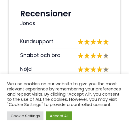
Recensioner
Jonas
Kundsupport
Snabbt och bra
Nöjd
We use cookies on our website to give you the most
Summary
relevant experience by remembering your preferences
and repeat visits. By clicking “Accept All”, you consent
Kundtjänsten är utmärkt och de
to the use of ALL the cookies. However, you may visit
har alltid haft tålamod att svara
"Cookie Settings" to provide a controlled consent.
på alla mina frågor. Själva lånet
Cookie Settings
Accept All
var riktigt snabbt och enkelt att få.
Jag rekommenderar det starkt!