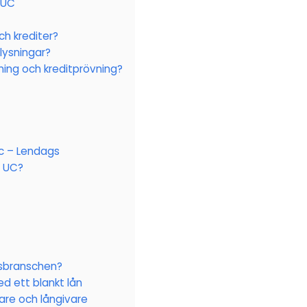
 UC
ch krediter?
lysningar?
ning och kreditprövning?
c – Lendags
n UC?
nsbranschen?
d ett blankt lån
are och långivare