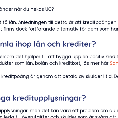
händer när du nekas UC?
få lån. Anledningen till detta är att kreditpoängen
 Det finns dock fortfarande alternativ för dem som ha
amla ihop lån och krediter?
tersom det hjälper till att bygga upp en positiv kredi
rodukter som lån, bolån och kreditkort, läs mer här
Sam
kreditpoäng är genom att betala av skulder i tid. D
nga kreditupplysningar?
tupplysningar, men det kan vara ett problem om du in
an leda till överutgifter och skulder som är svåra at