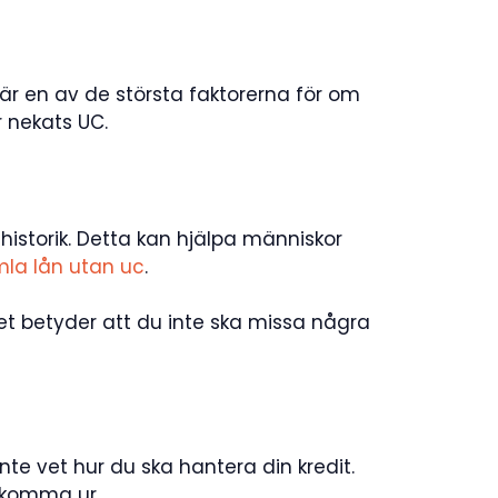
 är en av de största faktorerna för om
r nekats UC.
thistorik. Detta kan hjälpa människor
la lån utan uc
.
et betyder att du inte ska missa några
te vet hur du ska hantera din kredit.
t komma ur.