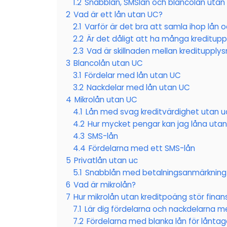
1.2
Snabblån, SMSlån och blancolån utan
2
Vad är ett lån utan UC?
2.1
Varför är det bra att samla ihop lån o
2.2
Är det dåligt att ha många kreditupp
2.3
Vad är skillnaden mellan kreditupplys
3
Blancolån utan UC
3.1
Fördelar med lån utan UC
3.2
Nackdelar med lån utan UC
4
Mikrolån utan UC
4.1
Lån med svag kreditvärdighet utan u
4.2
Hur mycket pengar kan jag låna uta
4.3
SMS-lån
4.4
Fördelarna med ett SMS-lån
5
Privatlån utan uc
5.1
Snabblån med betalningsanmärkning
6
Vad är mikrolån?
7
Hur mikrolån utan kreditpoäng stör fina
7.1
Lär dig fördelarna och nackdelarna me
7.2
Fördelarna med blanka lån för låntag