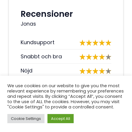
Recensioner
Jonas
Kundsupport
Snabbt och bra
Nöjd
We use cookies on our website to give you the most
Summary
relevant experience by remembering your preferences
and repeat visits. By clicking “Accept All”, you consent
Kundtjänsten är utmärkt och de
to the use of ALL the cookies. However, you may visit
har alltid haft tålamod att svara
"Cookie Settings" to provide a controlled consent.
på alla mina frågor. Själva lånet
Cookie Settings
Accept All
var riktigt snabbt och enkelt att få.
Jag rekommenderar det starkt!