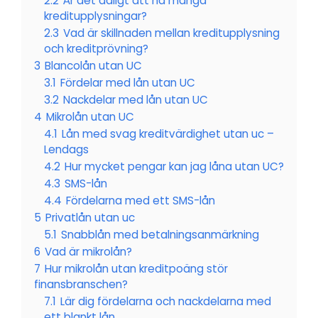
2.2
Är det dåligt att ha många
kreditupplysningar?
2.3
Vad är skillnaden mellan kreditupplysning
och kreditprövning?
3
Blancolån utan UC
3.1
Fördelar med lån utan UC
3.2
Nackdelar med lån utan UC
4
Mikrolån utan UC
4.1
Lån med svag kreditvärdighet utan uc –
Lendags
4.2
Hur mycket pengar kan jag låna utan UC?
4.3
SMS-lån
4.4
Fördelarna med ett SMS-lån
5
Privatlån utan uc
5.1
Snabblån med betalningsanmärkning
6
Vad är mikrolån?
7
Hur mikrolån utan kreditpoäng stör
finansbranschen?
7.1
Lär dig fördelarna och nackdelarna med
ett blankt lån