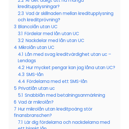
2.2
Är det dåligt att ha många
kreditupplysningar?
2.3
Vad är skillnaden mellan kreditupplysning
och kreditprövning?
3
Blancolån utan UC
3.1
Fördelar med lån utan UC
3.2
Nackdelar med lån utan UC
4
Mikrolån utan UC
4.1
Lån med svag kreditvärdighet utan uc –
Lendags
4.2
Hur mycket pengar kan jag låna utan UC?
4.3
SMS-lån
4.4
Fördelarna med ett SMS-lån
5
Privatlån utan uc
5.1
Snabblån med betalningsanmärkning
6
Vad är mikrolån?
7
Hur mikrolån utan kreditpoäng stör
finansbranschen?
7.1
Lär dig fördelarna och nackdelarna med
ett blankt lån