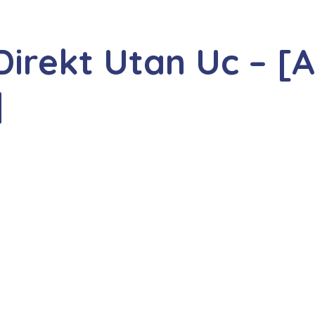
irekt Utan Uc – [A
]