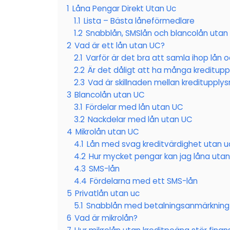
1
Låna Pengar Direkt Utan Uc
1.1
Lista – Bästa låneförmedlare
1.2
Snabblån, SMSlån och blancolån utan
2
Vad är ett lån utan UC?
2.1
Varför är det bra att samla ihop lån o
2.2
Är det dåligt att ha många kreditupp
2.3
Vad är skillnaden mellan kreditupplys
3
Blancolån utan UC
3.1
Fördelar med lån utan UC
3.2
Nackdelar med lån utan UC
4
Mikrolån utan UC
4.1
Lån med svag kreditvärdighet utan u
4.2
Hur mycket pengar kan jag låna uta
4.3
SMS-lån
4.4
Fördelarna med ett SMS-lån
5
Privatlån utan uc
5.1
Snabblån med betalningsanmärkning
6
Vad är mikrolån?