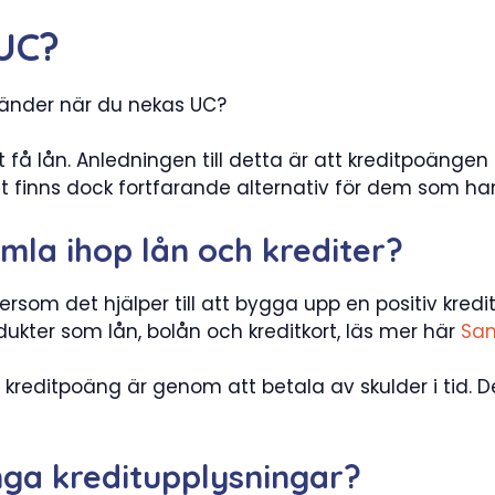
 UC?
händer när du nekas UC?
få lån. Anledningen till detta är att kreditpoängen
 Det finns dock fortfarande alternativ för dem som ha
amla ihop lån och krediter?
tersom det hjälper till att bygga upp en positiv kredi
rodukter som lån, bolån och kreditkort, läs mer här
Sam
kreditpoäng är genom att betala av skulder i tid. D
nga kreditupplysningar?