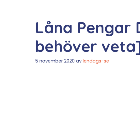
Låna Pengar D
behöver veta
5 november 2020
av
lendags-se