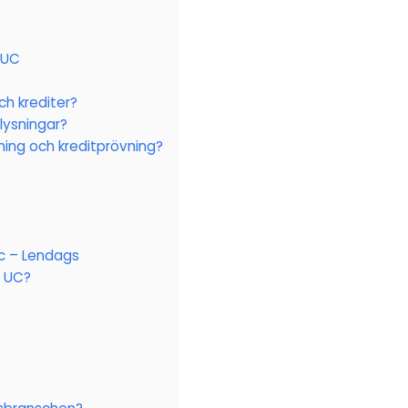
 UC
ch krediter?
lysningar?
ning och kreditprövning?
c – Lendags
n UC?