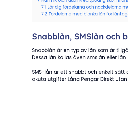
7
Hur mikrolån utan kreditpoäng stör fina
7.1
Lär dig fördelarna och nackdelarna me
7.2
Fördelarna med blanka lån för låntag
Snabblån, SMSlån och b
Snabblån är en typ av lån som är tillgä
Dessa lån kallas även smslån eller lån
SMS-lån är ett snabbt och enkelt sätt 
akuta utgifter Låna Pengar Direkt Utan