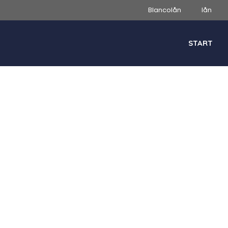
Blancolån
lån
START