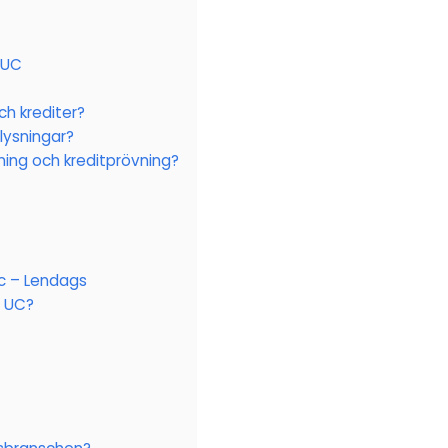
 UC
ch krediter?
lysningar?
ning och kreditprövning?
c – Lendags
n UC?