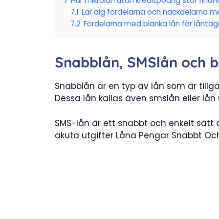
7
Hur mikrolån utan kreditpoäng stör fina
7.1
Lär dig fördelarna och nackdelarna me
7.2
Fördelarna med blanka lån för låntag
Snabblån, SMSlån och b
Snabblån är en typ av lån som är tillgä
Dessa lån kallas även smslån eller lån
SMS-lån är ett snabbt och enkelt sätt 
akuta utgifter Låna Pengar Snabbt Och