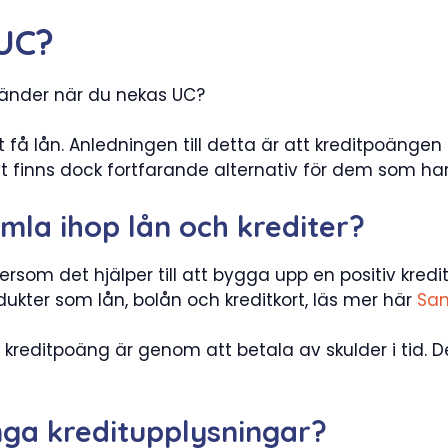
 UC?
händer när du nekas UC?
få lån. Anledningen till detta är att kreditpoängen
 Det finns dock fortfarande alternativ för dem som ha
amla ihop lån och krediter?
tersom det hjälper till att bygga upp en positiv kredi
rodukter som lån, bolån och kreditkort, läs mer här
Sam
kreditpoäng är genom att betala av skulder i tid. D
nga kreditupplysningar?