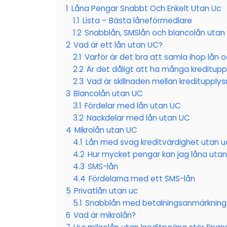
1
Låna Pengar Snabbt Och Enkelt Utan Uc
1.1
Lista – Bästa låneförmedlare
1.2
Snabblån, SMSlån och blancolån utan
2
Vad är ett lån utan UC?
2.1
Varför är det bra att samla ihop lån o
2.2
Är det dåligt att ha många kreditupp
2.3
Vad är skillnaden mellan kreditupplys
3
Blancolån utan UC
3.1
Fördelar med lån utan UC
3.2
Nackdelar med lån utan UC
4
Mikrolån utan UC
4.1
Lån med svag kreditvärdighet utan u
4.2
Hur mycket pengar kan jag låna uta
4.3
SMS-lån
4.4
Fördelarna med ett SMS-lån
5
Privatlån utan uc
5.1
Snabblån med betalningsanmärkning
6
Vad är mikrolån?