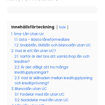
Innehållsförteckning
hide
1
Sms-Lån Utan Uc
1.1
Lista – Bästa låneförmedlare
1.2
Snabblån, SMSlån och blancolån utan UC
2
Vad är ett lån utan UC?
2.1
Varför är det bra att samla ihop lån och
krediter?
2.2
Är det dåligt att ha många
kreditupplysningar?
2.3
Vad är skillnaden mellan kreditupplysning
och kreditprövning?
3
Blancolån utan UC
3.1
Fördelar med lån utan UC
3.2
Nackdelar med lån utan UC