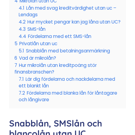
4
Mikrolån utan UC
4.1
Lån med svag kreditvärdighet utan uc –
Lendags
4.2
Hur mycket pengar kan jag låna utan UC?
4.3
SMS-lån
4.4
Fördelarna med ett SMS-lån
5
Privatlån utan uc
5.1
Snabblån med betalningsanmärkning
6
Vad är mikrolån?
7
Hur mikrolån utan kreditpoäng stör
finansbranschen?
7.1
Lär dig fördelarna och nackdelarna med
ett blankt lån
7.2
Fördelarna med blanka lån för låntagare
och långivare
Snabblån, SMSlån och
blancolån utan UC