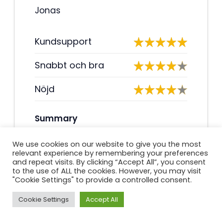
Jonas
Kundsupport
Snabbt och bra
Nöjd
Summary
Kundtjänsten är utmärkt och de
We use cookies on our website to give you the most
har alltid haft tålamod att svara
relevant experience by remembering your preferences
på alla mina frågor. Själva lånet
and repeat visits. By clicking “Accept All”, you consent
to the use of ALL the cookies. However, you may visit
var riktigt snabbt och enkelt att få.
"Cookie Settings" to provide a controlled consent.
Jag rekommenderar det starkt!
Cookie Settings
Accept All