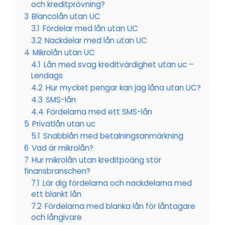
och kreditprövning?
3
Blancolån utan UC
3.1
Fördelar med lån utan UC
3.2
Nackdelar med lån utan UC
4
Mikrolån utan UC
4.1
Lån med svag kreditvärdighet utan uc –
Lendags
4.2
Hur mycket pengar kan jag låna utan UC?
4.3
SMS-lån
4.4
Fördelarna med ett SMS-lån
5
Privatlån utan uc
5.1
Snabblån med betalningsanmärkning
6
Vad är mikrolån?
7
Hur mikrolån utan kreditpoäng stör
finansbranschen?
7.1
Lär dig fördelarna och nackdelarna med
ett blankt lån
7.2
Fördelarna med blanka lån för låntagare
och långivare