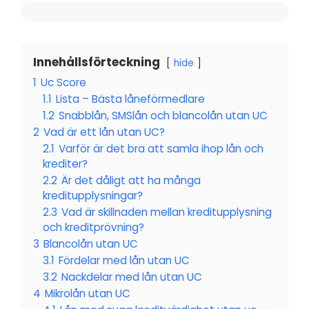
Innehållsförteckning
hide
1
Uc Score
1.1
Lista – Bästa låneförmedlare
1.2
Snabblån, SMSlån och blancolån utan UC
2
Vad är ett lån utan UC?
2.1
Varför är det bra att samla ihop lån och
krediter?
2.2
Är det dåligt att ha många
kreditupplysningar?
2.3
Vad är skillnaden mellan kreditupplysning
och kreditprövning?
3
Blancolån utan UC
3.1
Fördelar med lån utan UC
3.2
Nackdelar med lån utan UC
4
Mikrolån utan UC