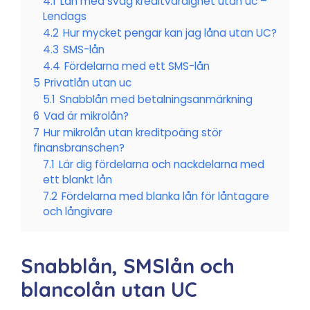
4.1
Lån med svag kreditvärdighet utan uc –
Lendags
4.2
Hur mycket pengar kan jag låna utan UC?
4.3
SMS-lån
4.4
Fördelarna med ett SMS-lån
5
Privatlån utan uc
5.1
Snabblån med betalningsanmärkning
6
Vad är mikrolån?
7
Hur mikrolån utan kreditpoäng stör
finansbranschen?
7.1
Lär dig fördelarna och nackdelarna med
ett blankt lån
7.2
Fördelarna med blanka lån för låntagare
och långivare
Snabblån, SMSlån och
blancolån utan UC