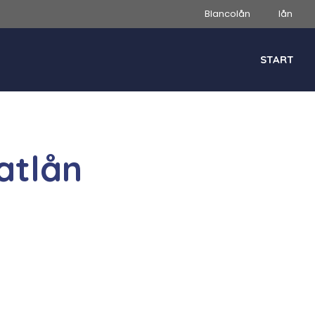
Blancolån
lån
START
vatlån