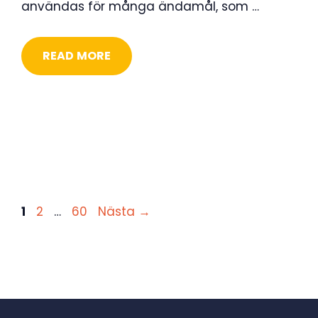
användas för många ändamål, som …
READ MORE
Sida
Sida
Sida
1
2
…
60
Nästa
→