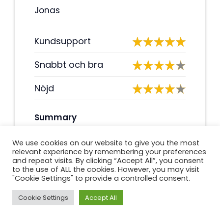
Jonas
Kundsupport
Snabbt och bra
Nöjd
Summary
Kundtjänsten är utmärkt och de
We use cookies on our website to give you the most
har alltid haft tålamod att svara
relevant experience by remembering your preferences
på alla mina frågor. Själva lånet
and repeat visits. By clicking “Accept All”, you consent
to the use of ALL the cookies. However, you may visit
var riktigt snabbt och enkelt att få.
"Cookie Settings" to provide a controlled consent.
Jag rekommenderar det starkt!
Cookie Settings
Accept All