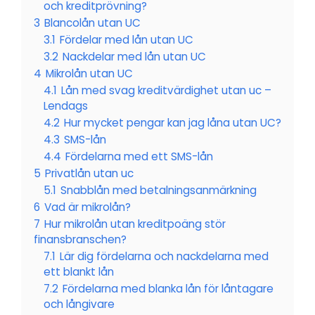
och kreditprövning?
3
Blancolån utan UC
3.1
Fördelar med lån utan UC
3.2
Nackdelar med lån utan UC
4
Mikrolån utan UC
4.1
Lån med svag kreditvärdighet utan uc –
Lendags
4.2
Hur mycket pengar kan jag låna utan UC?
4.3
SMS-lån
4.4
Fördelarna med ett SMS-lån
5
Privatlån utan uc
5.1
Snabblån med betalningsanmärkning
6
Vad är mikrolån?
7
Hur mikrolån utan kreditpoäng stör
finansbranschen?
7.1
Lär dig fördelarna och nackdelarna med
ett blankt lån
7.2
Fördelarna med blanka lån för låntagare
och långivare