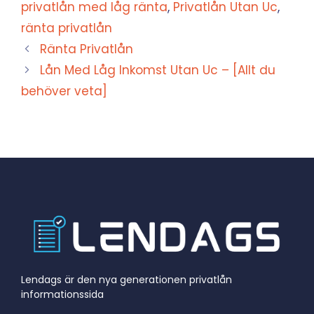
privatlån med låg ränta
,
Privatlån Utan Uc
,
ränta privatlån
Ränta Privatlån
Lån Med Låg Inkomst Utan Uc – [Allt du
behöver veta]
Lendags är den nya generationen privatlån
informationssida