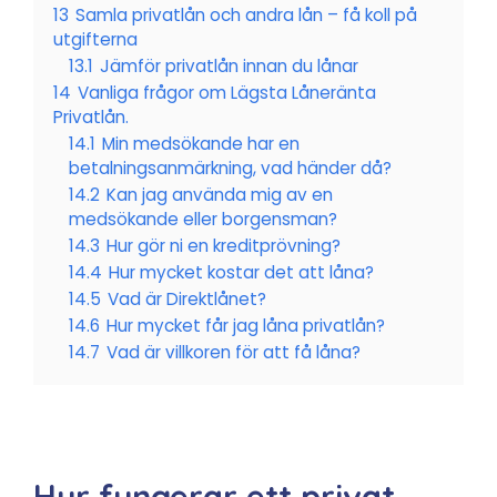
13
Samla privatlån och andra lån – få koll på
utgifterna
13.1
Jämför privatlån innan du lånar
14
Vanliga frågor om Lägsta Låneränta
Privatlån.
14.1
Min medsökande har en
betalningsanmärkning, vad händer då?
14.2
Kan jag använda mig av en
medsökande eller borgensman?
14.3
Hur gör ni en kreditprövning?
14.4
Hur mycket kostar det att låna?
14.5
Vad är Direktlånet?
14.6
Hur mycket får jag låna privatlån?
14.7
Vad är villkoren för att få låna?
Hur fungerar ett privat