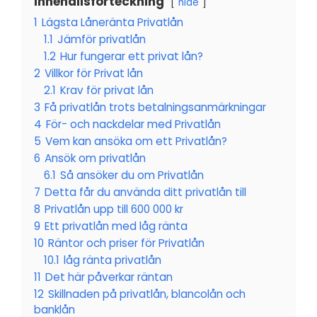
Innehållsförteckning
hide
1
Lägsta Låneränta Privatlån
1.1
Jämför privatlån
1.2
Hur fungerar ett privat lån?
2
Villkor för Privat lån
2.1
Krav för privat lån
3
Få privatlån trots betalningsanmärkningar
4
För- och nackdelar med Privatlån
5
Vem kan ansöka om ett Privatlån?
6
Ansök om privatlån
6.1
Så ansöker du om Privatlån
7
Detta får du använda ditt privatlån till
8
Privatlån upp till 600 000 kr
9
Ett privatlån med låg ränta
10
Räntor och priser för Privatlån
10.1
låg ränta privatlån
11
Det här påverkar räntan
12
Skillnaden på privatlån, blancolån och
banklån