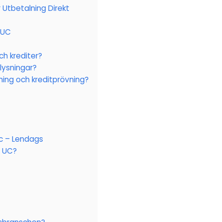
Utbetalning Direkt
 UC
ch krediter?
lysningar?
ning och kreditprövning?
c – Lendags
n UC?