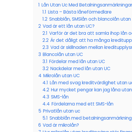
1
Lån Utan Uc Med Betalningsanmärkningar 
1.1
Lista – Bästa låneförmedlare
1.2
Snabblån, SMSlån och blancolån utan
2
Vad är ett lån utan UC?
2.1
Varför är det bra att samla ihop lån o
2.2
Är det dåligt att ha många kreditupp
2.3
Vad är skillnaden mellan kreditupplys
3
Blancolån utan UC
3.1
Fördelar med lån utan UC
3.2
Nackdelar med lån utan UC
4
Mikrolån utan UC
4.1
Lån med svag kreditvärdighet utan u
4.2
Hur mycket pengar kan jag låna uta
4.3
SMS-lån
4.4
Fördelarna med ett SMS-lån
5
Privatlån utan uc
5.1
Snabblån med betalningsanmärkning
6
Vad är mikrolån?