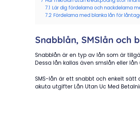
7
Hur mikrolån utan kreditpoäng stör fina
7.1
Lär dig fördelarna och nackdelarna me
7.2
Fördelarna med blanka lån för låntag
Snabblån, SMSlån och b
Snabblån är en typ av lån som är tillgä
Dessa lån kallas även smslån eller lån
SMS-lån är ett snabbt och enkelt sätt 
akuta utgifter Lån Utan Uc Med Betaln