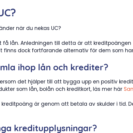
 UC?
händer när du nekas UC?
få lån. Anledningen till detta är att kreditpoängen
 Det finns dock fortfarande alternativ för dem som ha
amla ihop lån och krediter?
tersom det hjälper till att bygga upp en positiv kredi
rodukter som lån, bolån och kreditkort, läs mer här
Sam
kreditpoäng är genom att betala av skulder i tid. D
nga kreditupplysningar?