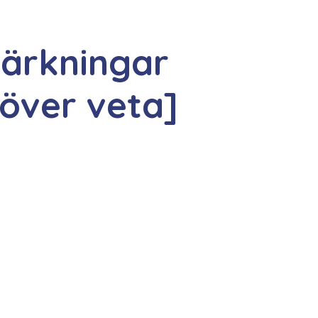
ärkningar
höver veta]