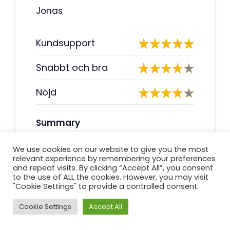
Jonas
Kundsupport
Snabbt och bra
Nöjd
Summary
Kundtjänsten är utmärkt och de
We use cookies on our website to give you the most
har alltid haft tålamod att svara
relevant experience by remembering your preferences
på alla mina frågor. Själva lånet
and repeat visits. By clicking “Accept All”, you consent
to the use of ALL the cookies. However, you may visit
var riktigt snabbt och enkelt att få.
"Cookie Settings" to provide a controlled consent.
Jag rekommenderar det starkt!
Cookie Settings
Accept All