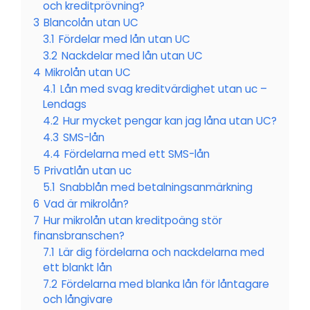
och kreditprövning?
3
Blancolån utan UC
3.1
Fördelar med lån utan UC
3.2
Nackdelar med lån utan UC
4
Mikrolån utan UC
4.1
Lån med svag kreditvärdighet utan uc –
Lendags
4.2
Hur mycket pengar kan jag låna utan UC?
4.3
SMS-lån
4.4
Fördelarna med ett SMS-lån
5
Privatlån utan uc
5.1
Snabblån med betalningsanmärkning
6
Vad är mikrolån?
7
Hur mikrolån utan kreditpoäng stör
finansbranschen?
7.1
Lär dig fördelarna och nackdelarna med
ett blankt lån
7.2
Fördelarna med blanka lån för låntagare
och långivare