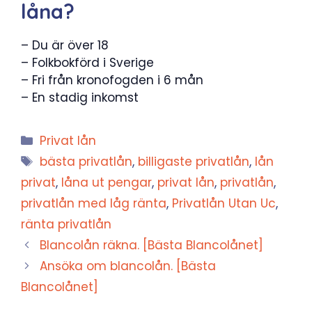
låna?
– Du är över 18
– Folkbokförd i Sverige
– Fri från kronofogden i 6 mån
– En stadig inkomst
Kategorier
Privat lån
Etiketter
bästa privatlån
,
billigaste privatlån
,
lån
privat
,
låna ut pengar
,
privat lån
,
privatlån
,
privatlån med låg ränta
,
Privatlån Utan Uc
,
ränta privatlån
Blancolån räkna. [Bästa Blancolånet]
Ansöka om blancolån. [Bästa
Blancolånet]