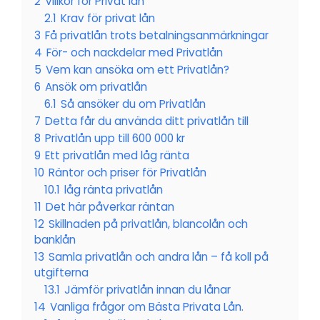
2
Villkor för Privat lån
2.1
Krav för privat lån
3
Få privatlån trots betalningsanmärkningar
4
För- och nackdelar med Privatlån
5
Vem kan ansöka om ett Privatlån?
6
Ansök om privatlån
6.1
Så ansöker du om Privatlån
7
Detta får du använda ditt privatlån till
8
Privatlån upp till 600 000 kr
9
Ett privatlån med låg ränta
10
Räntor och priser för Privatlån
10.1
låg ränta privatlån
11
Det här påverkar räntan
12
Skillnaden på privatlån, blancolån och
banklån
13
Samla privatlån och andra lån – få koll på
utgifterna
13.1
Jämför privatlån innan du lånar
14
Vanliga frågor om Bästa Privata Lån.