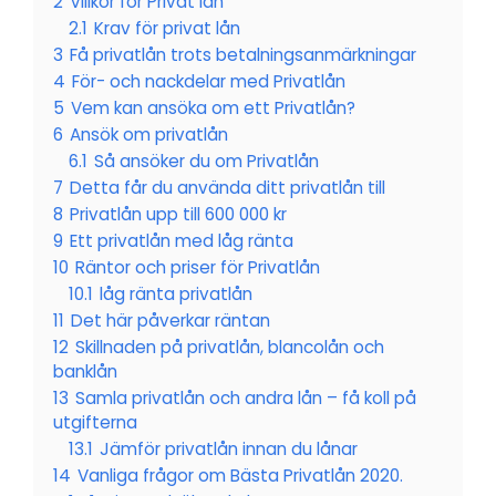
2
Villkor för Privat lån
2.1
Krav för privat lån
3
Få privatlån trots betalningsanmärkningar
4
För- och nackdelar med Privatlån
5
Vem kan ansöka om ett Privatlån?
6
Ansök om privatlån
6.1
Så ansöker du om Privatlån
7
Detta får du använda ditt privatlån till
8
Privatlån upp till 600 000 kr
9
Ett privatlån med låg ränta
10
Räntor och priser för Privatlån
10.1
låg ränta privatlån
11
Det här påverkar räntan
12
Skillnaden på privatlån, blancolån och
banklån
13
Samla privatlån och andra lån – få koll på
utgifterna
13.1
Jämför privatlån innan du lånar
14
Vanliga frågor om Bästa Privatlån 2020.