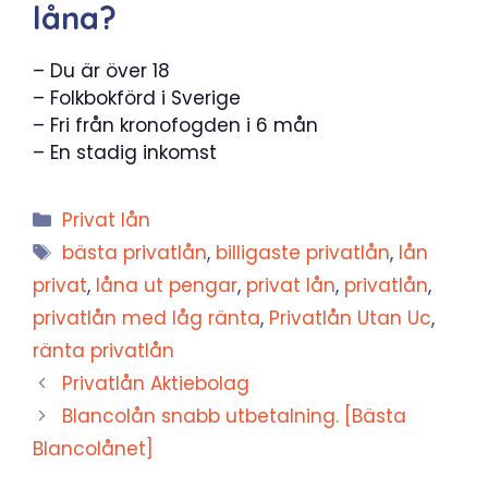
låna?
– Du är över 18
– Folkbokförd i Sverige
– Fri från kronofogden i 6 mån
– En stadig inkomst
Kategorier
Privat lån
Etiketter
bästa privatlån
,
billigaste privatlån
,
lån
privat
,
låna ut pengar
,
privat lån
,
privatlån
,
privatlån med låg ränta
,
Privatlån Utan Uc
,
ränta privatlån
Privatlån Aktiebolag
Blancolån snabb utbetalning. [Bästa
Blancolånet]