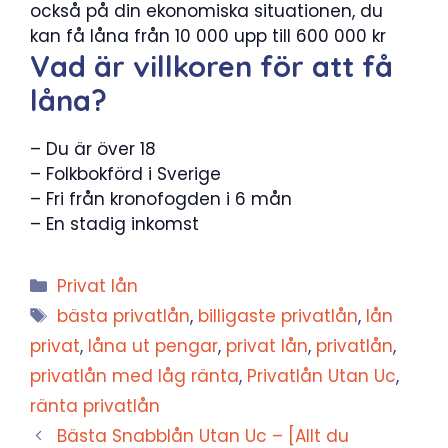
också på din ekonomiska situationen, du
kan få låna från 10 000 upp till 600 000 kr
Vad är villkoren för att få
låna?
– Du är över 18
– Folkbokförd i Sverige
– Fri från kronofogden i 6 mån
– En stadig inkomst
Kategorier
Privat lån
Etiketter
bästa privatlån
,
billigaste privatlån
,
lån
privat
,
låna ut pengar
,
privat lån
,
privatlån
,
privatlån med låg ränta
,
Privatlån Utan Uc
,
ränta privatlån
Bästa Snabblån Utan Uc – [Allt du