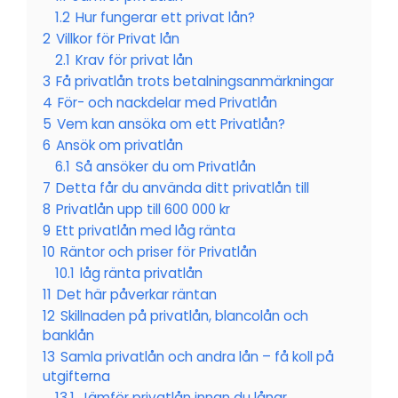
1.2
Hur fungerar ett privat lån?
2
Villkor för Privat lån
2.1
Krav för privat lån
3
Få privatlån trots betalningsanmärkningar
4
För- och nackdelar med Privatlån
5
Vem kan ansöka om ett Privatlån?
6
Ansök om privatlån
6.1
Så ansöker du om Privatlån
7
Detta får du använda ditt privatlån till
8
Privatlån upp till 600 000 kr
9
Ett privatlån med låg ränta
10
Räntor och priser för Privatlån
10.1
låg ränta privatlån
11
Det här påverkar räntan
12
Skillnaden på privatlån, blancolån och
banklån
13
Samla privatlån och andra lån – få koll på
utgifterna
13.1
Jämför privatlån innan du lånar