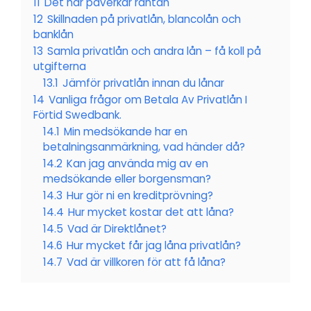
11
Det här påverkar räntan
12
Skillnaden på privatlån, blancolån och
banklån
13
Samla privatlån och andra lån – få koll på
utgifterna
13.1
Jämför privatlån innan du lånar
14
Vanliga frågor om Betala Av Privatlån I
Förtid Swedbank.
14.1
Min medsökande har en
betalningsanmärkning, vad händer då?
14.2
Kan jag använda mig av en
medsökande eller borgensman?
14.3
Hur gör ni en kreditprövning?
14.4
Hur mycket kostar det att låna?
14.5
Vad är Direktlånet?
14.6
Hur mycket får jag låna privatlån?
14.7
Vad är villkoren för att få låna?