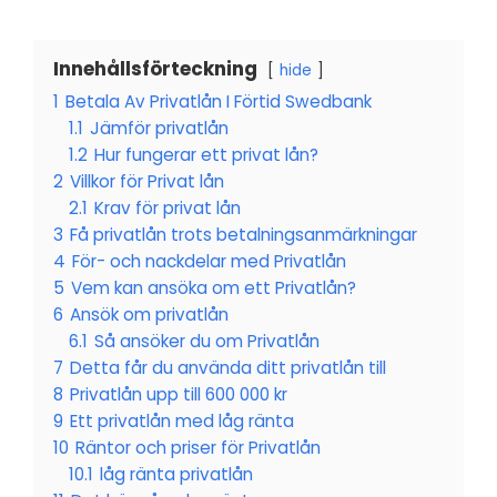
Innehållsförteckning
hide
1
Betala Av Privatlån I Förtid Swedbank
1.1
Jämför privatlån
1.2
Hur fungerar ett privat lån?
2
Villkor för Privat lån
2.1
Krav för privat lån
3
Få privatlån trots betalningsanmärkningar
4
För- och nackdelar med Privatlån
5
Vem kan ansöka om ett Privatlån?
6
Ansök om privatlån
6.1
Så ansöker du om Privatlån
7
Detta får du använda ditt privatlån till
8
Privatlån upp till 600 000 kr
9
Ett privatlån med låg ränta
10
Räntor och priser för Privatlån
10.1
låg ränta privatlån