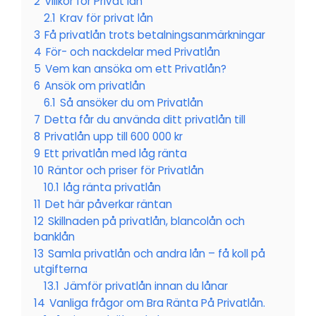
2
Villkor för Privat lån
2.1
Krav för privat lån
3
Få privatlån trots betalningsanmärkningar
4
För- och nackdelar med Privatlån
5
Vem kan ansöka om ett Privatlån?
6
Ansök om privatlån
6.1
Så ansöker du om Privatlån
7
Detta får du använda ditt privatlån till
8
Privatlån upp till 600 000 kr
9
Ett privatlån med låg ränta
10
Räntor och priser för Privatlån
10.1
låg ränta privatlån
11
Det här påverkar räntan
12
Skillnaden på privatlån, blancolån och
banklån
13
Samla privatlån och andra lån – få koll på
utgifterna
13.1
Jämför privatlån innan du lånar
14
Vanliga frågor om Bra Ränta På Privatlån.