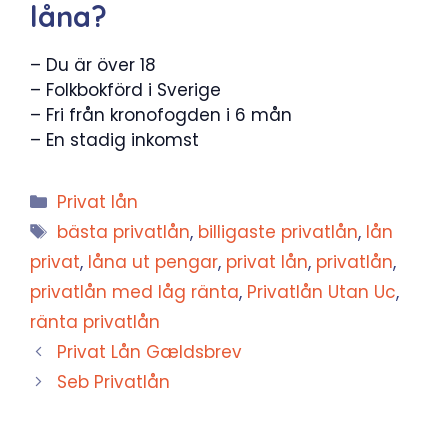
låna?
– Du är över 18
– Folkbokförd i Sverige
– Fri från kronofogden i 6 mån
– En stadig inkomst
Kategorier
Privat lån
Etiketter
bästa privatlån
,
billigaste privatlån
,
lån
privat
,
låna ut pengar
,
privat lån
,
privatlån
,
privatlån med låg ränta
,
Privatlån Utan Uc
,
ränta privatlån
Privat Lån Gældsbrev
Seb Privatlån