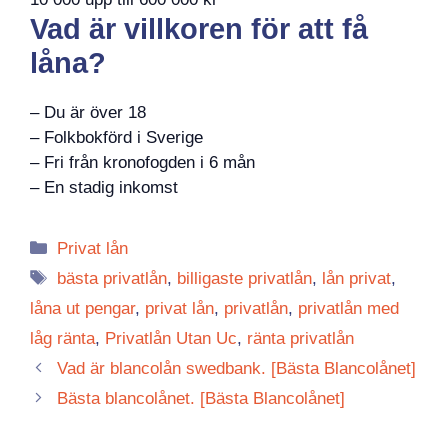
Vad är villkoren för att få
låna?
– Du är över 18
– Folkbokförd i Sverige
– Fri från kronofogden i 6 mån
– En stadig inkomst
Kategorier
Privat lån
Etiketter
bästa privatlån
,
billigaste privatlån
,
lån privat
,
låna ut pengar
,
privat lån
,
privatlån
,
privatlån med
låg ränta
,
Privatlån Utan Uc
,
ränta privatlån
Vad är blancolån swedbank. [Bästa Blancolånet]
Bästa blancolånet. [Bästa Blancolånet]