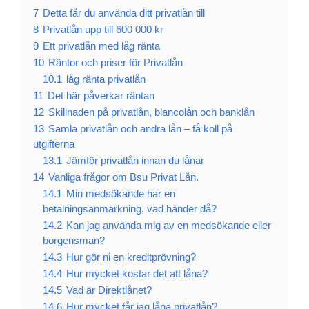
7
Detta får du använda ditt privatlån till
8
Privatlån upp till 600 000 kr
9
Ett privatlån med låg ränta
10
Räntor och priser för Privatlån
10.1
låg ränta privatlån
11
Det här påverkar räntan
12
Skillnaden på privatlån, blancolån och banklån
13
Samla privatlån och andra lån – få koll på
utgifterna
13.1
Jämför privatlån innan du lånar
14
Vanliga frågor om Bsu Privat Lån.
14.1
Min medsökande har en
betalningsanmärkning, vad händer då?
14.2
Kan jag använda mig av en medsökande eller
borgensman?
14.3
Hur gör ni en kreditprövning?
14.4
Hur mycket kostar det att låna?
14.5
Vad är Direktlånet?
14.6
Hur mycket får jag låna privatlån?