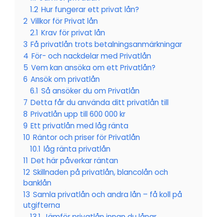
1.2
Hur fungerar ett privat lån?
2
Villkor för Privat lån
2.1
Krav för privat lån
3
Få privatlån trots betalningsanmärkningar
4
För- och nackdelar med Privatlån
5
Vem kan ansöka om ett Privatlån?
6
Ansök om privatlån
6.1
Så ansöker du om Privatlån
7
Detta får du använda ditt privatlån till
8
Privatlån upp till 600 000 kr
9
Ett privatlån med låg ränta
10
Räntor och priser för Privatlån
10.1
låg ränta privatlån
11
Det här påverkar räntan
12
Skillnaden på privatlån, blancolån och
banklån
13
Samla privatlån och andra lån – få koll på
utgifterna
13.1
Jämför privatlån innan du lånar