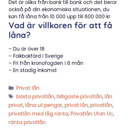
Det är olika från bank till bank och det beror
också på din ekonomiska situationen, du
kan få låna från 10 000 upp till 600 000 kr
Vad är villkoren för att få
låna?
– Du är över 18
– Folkbokförd i Sverige
– Fri från kronofogden i 6 mån
– En stadig inkomst
Kategorier
Privat lån
Etiketter
bästa privatlån
,
billigaste privatlån
,
lån
privat
,
låna ut pengar
,
privat lån
,
privatlån
,
privatlån med låg ränta
,
Privatlån Utan Uc
,
ränta privatlån