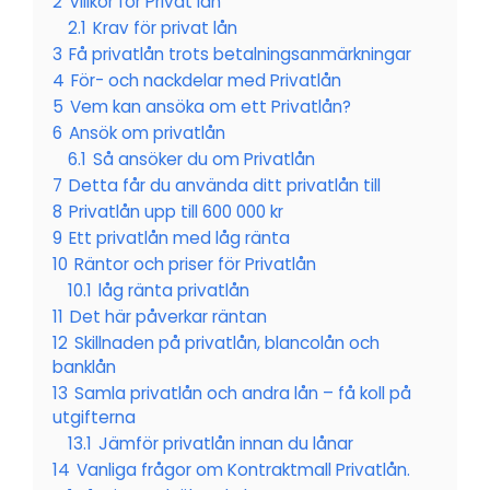
2
Villkor för Privat lån
2.1
Krav för privat lån
3
Få privatlån trots betalningsanmärkningar
4
För- och nackdelar med Privatlån
5
Vem kan ansöka om ett Privatlån?
6
Ansök om privatlån
6.1
Så ansöker du om Privatlån
7
Detta får du använda ditt privatlån till
8
Privatlån upp till 600 000 kr
9
Ett privatlån med låg ränta
10
Räntor och priser för Privatlån
10.1
låg ränta privatlån
11
Det här påverkar räntan
12
Skillnaden på privatlån, blancolån och
banklån
13
Samla privatlån och andra lån – få koll på
utgifterna
13.1
Jämför privatlån innan du lånar
14
Vanliga frågor om Kontraktmall Privatlån.