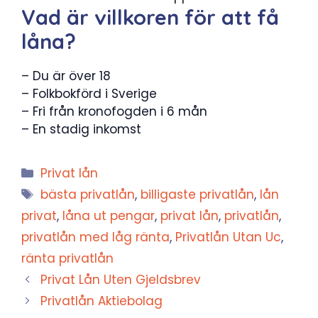
Vad är villkoren för att få
låna?
– Du är över 18
– Folkbokförd i Sverige
– Fri från kronofogden i 6 mån
– En stadig inkomst
Kategorier
Privat lån
Etiketter
bästa privatlån
,
billigaste privatlån
,
lån
privat
,
låna ut pengar
,
privat lån
,
privatlån
,
privatlån med låg ränta
,
Privatlån Utan Uc
,
ränta privatlån
Privat Lån Uten Gjeldsbrev
Privatlån Aktiebolag