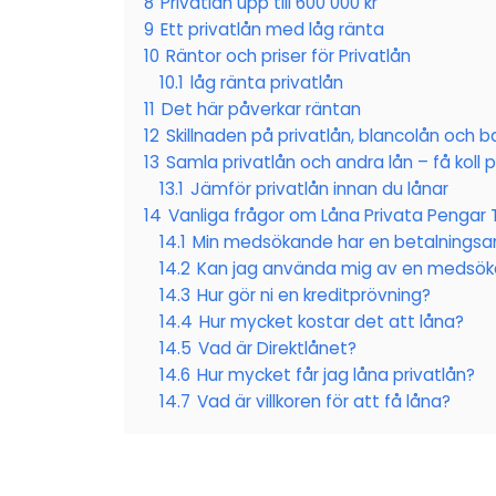
8
Privatlån upp till 600 000 kr
9
Ett privatlån med låg ränta
10
Räntor och priser för Privatlån
10.1
låg ränta privatlån
11
Det här påverkar räntan
12
Skillnaden på privatlån, blancolån och b
13
Samla privatlån och andra lån – få koll 
13.1
Jämför privatlån innan du lånar
14
Vanliga frågor om Låna Privata Pengar Ti
14.1
Min medsökande har en betalningsa
14.2
Kan jag använda mig av en medsök
14.3
Hur gör ni en kreditprövning?
14.4
Hur mycket kostar det att låna?
14.5
Vad är Direktlånet?
14.6
Hur mycket får jag låna privatlån?
14.7
Vad är villkoren för att få låna?