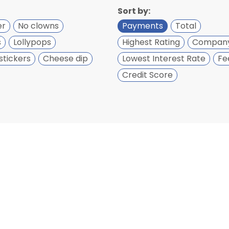
Sort by:
er
No clowns
Payments
Total
s
Lollypops
Highest Rating
Compan
stickers
Cheese dip
Lowest Interest Rate
Fe
Credit Score