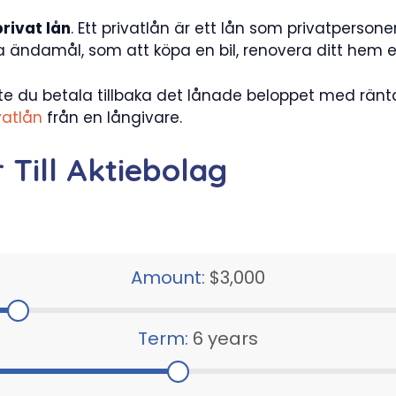
privat lån
. Ett privatlån är ett lån som privatpersone
ndamål, som att köpa en bil, renovera ditt hem elle
e du betala tillbaka det lånade beloppet med ränt
vatlån
från en långivare.
 Till Aktiebolag
Amount:
$3,000
Term:
6 years