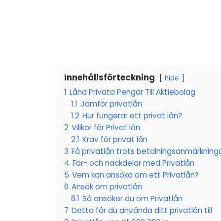
Innehållsförteckning
hide
1
Låna Privata Pengar Till Aktiebolag
1.1
Jämför privatlån
1.2
Hur fungerar ett privat lån?
2
Villkor för Privat lån
2.1
Krav för privat lån
3
Få privatlån trots betalningsanmärkning
4
För- och nackdelar med Privatlån
5
Vem kan ansöka om ett Privatlån?
6
Ansök om privatlån
6.1
Så ansöker du om Privatlån
7
Detta får du använda ditt privatlån till