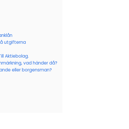
anklån
på utgifterna
ll Aktiebolag.
nmärkning, vad händer då?
ande eller borgensman?