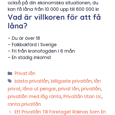
också på din ekonomiska situationen, du
kan få låna från 10 000 upp till 600 000 kr
Vad är villkoren för att få
låna?
– Du är över 18
– Folkbokförd i Sverige
– Fri från kronofogden i 6 mån
– En stadig inkomst
Kategorier
Privat lån
Etiketter
bästa privatlån
,
billigaste privatlån
,
lån
privat
,
låna ut pengar
,
privat lån
,
privatlån
,
privatlån med låg ränta
,
Privatlån Utan Uc
,
ränta privatlån
Ett Privatlån Till Företaget Räknas Som En