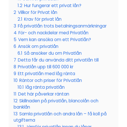
1.2
Hur fungerar ett privat lån?
2
Villkor för Privat lån
2.1
Krav för privat lån
3
Få privatlån trots betalningsanmärkningar
4
För- och nackdelar med Privatlån
5
Vem kan ansöka om ett Privatlån?
6
Ansök om privatlån
6.1
Så ansöker du om Privatlån
7
Detta får du använda ditt privatlån till
8
Privatlån upp till 600 000 kr
9
Ett privatlån med låg ränta
10
Räntor och priser för Privatlån
10.1
låg ränta privatlån
11
Det här påverkar räntan
12
Skillnaden på privatlån, blancolån och
banklån
13
Samla privatlån och andra lån – få koll på
utgifterna
13.1
Jämför privatlån innan du lånar