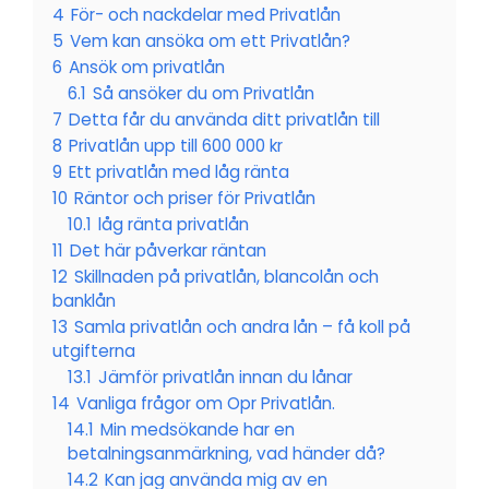
4
För- och nackdelar med Privatlån
5
Vem kan ansöka om ett Privatlån?
6
Ansök om privatlån
6.1
Så ansöker du om Privatlån
7
Detta får du använda ditt privatlån till
8
Privatlån upp till 600 000 kr
9
Ett privatlån med låg ränta
10
Räntor och priser för Privatlån
10.1
låg ränta privatlån
11
Det här påverkar räntan
12
Skillnaden på privatlån, blancolån och
banklån
13
Samla privatlån och andra lån – få koll på
utgifterna
13.1
Jämför privatlån innan du lånar
14
Vanliga frågor om Opr Privatlån.
14.1
Min medsökande har en
betalningsanmärkning, vad händer då?
14.2
Kan jag använda mig av en