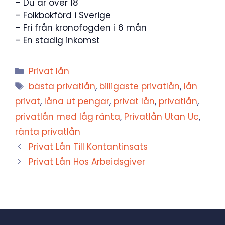
– Du är över 18
– Folkbokförd i Sverige
– Fri från kronofogden i 6 mån
– En stadig inkomst
Kategorier
Privat lån
Etiketter
bästa privatlån
,
billigaste privatlån
,
lån
privat
,
låna ut pengar
,
privat lån
,
privatlån
,
privatlån med låg ränta
,
Privatlån Utan Uc
,
ränta privatlån
Privat Lån Till Kontantinsats
Privat Lån Hos Arbeidsgiver