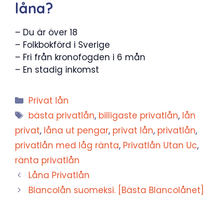
låna?
– Du är över 18
– Folkbokförd i Sverige
– Fri från kronofogden i 6 mån
– En stadig inkomst
Kategorier
Privat lån
Etiketter
bästa privatlån
,
billigaste privatlån
,
lån
privat
,
låna ut pengar
,
privat lån
,
privatlån
,
privatlån med låg ränta
,
Privatlån Utan Uc
,
ränta privatlån
Låna Privatlån
Blancolån suomeksi. [Bästa Blancolånet]