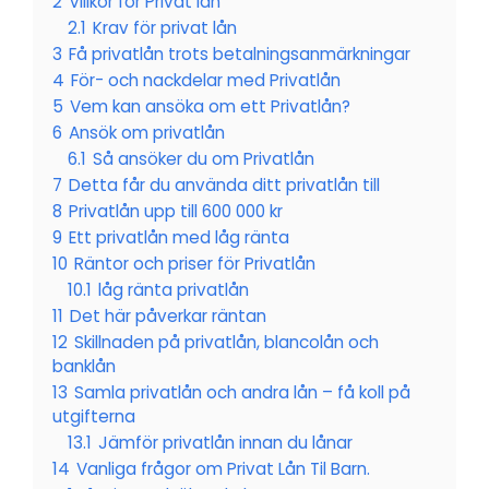
2
Villkor för Privat lån
2.1
Krav för privat lån
3
Få privatlån trots betalningsanmärkningar
4
För- och nackdelar med Privatlån
5
Vem kan ansöka om ett Privatlån?
6
Ansök om privatlån
6.1
Så ansöker du om Privatlån
7
Detta får du använda ditt privatlån till
8
Privatlån upp till 600 000 kr
9
Ett privatlån med låg ränta
10
Räntor och priser för Privatlån
10.1
låg ränta privatlån
11
Det här påverkar räntan
12
Skillnaden på privatlån, blancolån och
banklån
13
Samla privatlån och andra lån – få koll på
utgifterna
13.1
Jämför privatlån innan du lånar
14
Vanliga frågor om Privat Lån Til Barn.