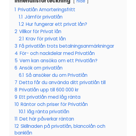
Innehållsförteckning
hide
1
Privatlån Amorteringsfritt
1.1
Jämför privatlån
1.2
Hur fungerar ett privat lån?
2
Villkor för Privat lån
2.1
Krav för privat lån
3
Få privatlån trots betalningsanmärkningar
4
För- och nackdelar med Privatlån
5
Vem kan ansöka om ett Privatlån?
6
Ansök om privatlån
6.1
Så ansöker du om Privatlån
7
Detta får du använda ditt privatlån till
8
Privatlån upp till 600 000 kr
9
Ett privatlån med låg ränta
10
Räntor och priser för Privatlån
10.1
låg ränta privatlån
11
Det här påverkar räntan
12
Skillnaden på privatlån, blancolån och
banklån