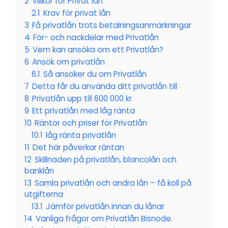
2
Villkor för Privat lån
2.1
Krav för privat lån
3
Få privatlån trots betalningsanmärkningar
4
För- och nackdelar med Privatlån
5
Vem kan ansöka om ett Privatlån?
6
Ansök om privatlån
6.1
Så ansöker du om Privatlån
7
Detta får du använda ditt privatlån till
8
Privatlån upp till 600 000 kr
9
Ett privatlån med låg ränta
10
Räntor och priser för Privatlån
10.1
låg ränta privatlån
11
Det här påverkar räntan
12
Skillnaden på privatlån, blancolån och
banklån
13
Samla privatlån och andra lån – få koll på
utgifterna
13.1
Jämför privatlån innan du lånar
14
Vanliga frågor om Privatlån Bisnode.