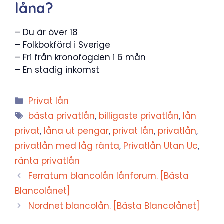
låna?
– Du är över 18
– Folkbokförd i Sverige
– Fri från kronofogden i 6 mån
– En stadig inkomst
Kategorier
Privat lån
Etiketter
bästa privatlån
,
billigaste privatlån
,
lån
privat
,
låna ut pengar
,
privat lån
,
privatlån
,
privatlån med låg ränta
,
Privatlån Utan Uc
,
ränta privatlån
Ferratum blancolån lånforum. [Bästa
Blancolånet]
Nordnet blancolån. [Bästa Blancolånet]