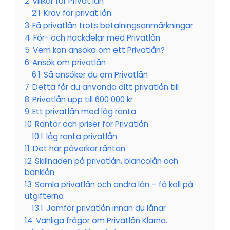
2
Villkor för Privat lån
2.1
Krav för privat lån
3
Få privatlån trots betalningsanmärkningar
4
För- och nackdelar med Privatlån
5
Vem kan ansöka om ett Privatlån?
6
Ansök om privatlån
6.1
Så ansöker du om Privatlån
7
Detta får du använda ditt privatlån till
8
Privatlån upp till 600 000 kr
9
Ett privatlån med låg ränta
10
Räntor och priser för Privatlån
10.1
låg ränta privatlån
11
Det här påverkar räntan
12
Skillnaden på privatlån, blancolån och
banklån
13
Samla privatlån och andra lån – få koll på
utgifterna
13.1
Jämför privatlån innan du lånar
14
Vanliga frågor om Privatlån Klarna.