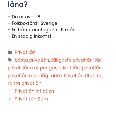
låna?
– Du är över 18
– Folkbokförd i Sverige
– Fri från kronofogden i 6 mån
– En stadig inkomst
Kategorier
Privat lån
Etiketter
bästa privatlån
,
billigaste privatlån
,
lån
privat
,
låna ut pengar
,
privat lån
,
privatlån
,
privatlån med låg ränta
,
Privatlån Utan Uc
,
ränta privatlån
Privatlån Inflation
Privat Lån Bank