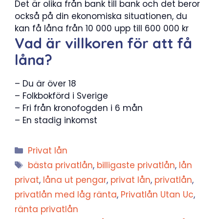
Det är olika från bank till bank och det beror
också på din ekonomiska situationen, du
kan få låna från 10 000 upp till 600 000 kr
Vad är villkoren för att få
låna?
– Du är över 18
– Folkbokförd i Sverige
– Fri från kronofogden i 6 mån
– En stadig inkomst
Kategorier
Privat lån
Etiketter
bästa privatlån
,
billigaste privatlån
,
lån
privat
,
låna ut pengar
,
privat lån
,
privatlån
,
privatlån med låg ränta
,
Privatlån Utan Uc
,
ränta privatlån