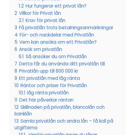
1.2
Hur fungerar ett privat lån?
2
Villkor för Privat lån
2.1
Krav för privat lån
3
Få privatlån trots betalningsanmärkningar
4
För- och nackdelar med Privatlån
5
Vem kan ansöka om ett Privatlån?
6
Ansök om privatlån
6.1
Så ansöker du om Privatlån
7
Detta får du använda ditt privatlån till
8
Privatlån upp till 600 000 kr
9
Ett privatlån med låg ränta
10
Räntor och priser för Privatlån
10.1
låg ränta privatlån
11
Det här påverkar räntan
12
Skillnaden på privatlån, blancolån och
banklån
13
Samla privatlån och andra lån – få koll på
utgifterna
13.1
Jämför privatlån innan du lånar