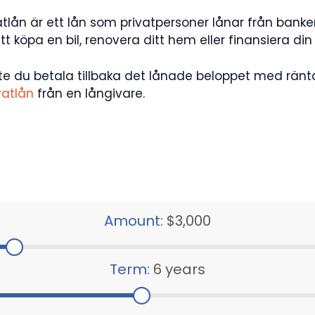
ivatlån är ett lån som privatpersoner lånar från banke
pa en bil, renovera ditt hem eller finansiera din 
e du betala tillbaka det lånade beloppet med ränt
vatlån
från en långivare.
Amount:
$3,000
Term:
6 years