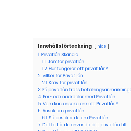
Innehållsförteckning
hide
1
Privatlån Skandia
1.1
Jämför privatlån
1.2
Hur fungerar ett privat lån?
2
Villkor för Privat lån
2.1
Krav för privat lån
3
Få privatlån trots betalningsanmärkning
4
För- och nackdelar med Privatlån
5
Vem kan ansöka om ett Privatlån?
6
Ansök om privatlån
6.1
Så ansöker du om Privatlån
7
Detta får du använda ditt privatlån till