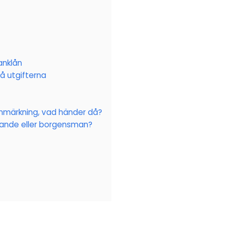
anklån
på utgifterna
nmärkning, vad händer då?
ande eller borgensman?