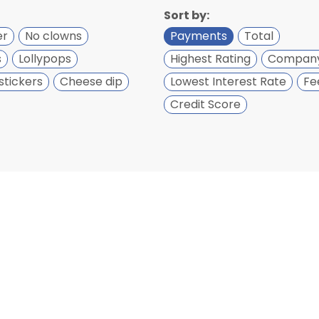
Sort by:
er
No clowns
Payments
Total
s
Lollypops
Highest Rating
Compan
stickers
Cheese dip
Lowest Interest Rate
Fe
Credit Score