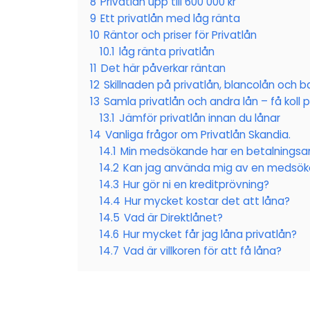
8
Privatlån upp till 600 000 kr
9
Ett privatlån med låg ränta
10
Räntor och priser för Privatlån
10.1
låg ränta privatlån
11
Det här påverkar räntan
12
Skillnaden på privatlån, blancolån och b
13
Samla privatlån och andra lån – få koll 
13.1
Jämför privatlån innan du lånar
14
Vanliga frågor om Privatlån Skandia.
14.1
Min medsökande har en betalningsa
14.2
Kan jag använda mig av en medsök
14.3
Hur gör ni en kreditprövning?
14.4
Hur mycket kostar det att låna?
14.5
Vad är Direktlånet?
14.6
Hur mycket får jag låna privatlån?
14.7
Vad är villkoren för att få låna?